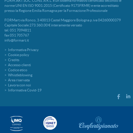
FORM.ART SOC. CONS. A R.L. è un sistema formativo certificato secondo le
norme UNI EN ISO 9001:2015 (Certificato 9175FRMR) e ente accreditato
presso la Regione Emilia Romagna per la Formazione Professionale
FORMart via Ronco, 3 40013 Castel Maggiore Bologna p.iva 04260000379
Capitale Sociale 273.360,00 € interamente versato
tel. 051 7094811
fax 051 705767
info@formart.it
Informativa Privacy
Cookie policy
Credits
Accesso clienti
Codice etico
Whistleblowing
Area riservata
Lavora con noi
Informativa Covid-19