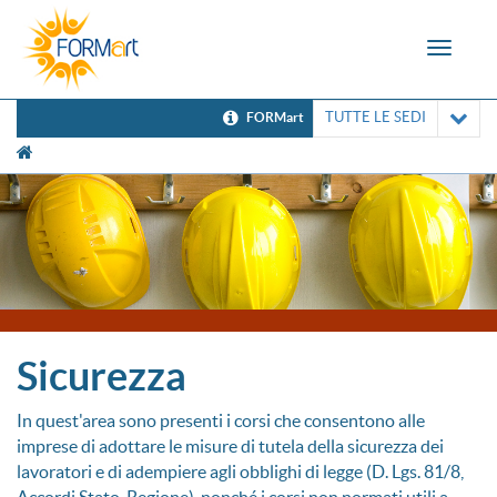
Toggle
navigat
TUTTE LE SEDI
FORMart
[UNK Breadcrumb]
Sicurezza
In quest'area sono presenti i corsi che consentono alle
imprese di adottare le misure di tutela della sicurezza dei
lavoratori e di adempiere agli obblighi di legge (D. Lgs. 81/8,
Accordi Stato-Regione), nonché i corsi non normati utili a