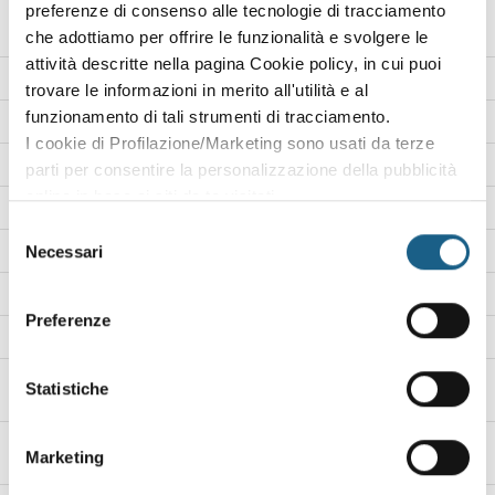
preferenze di consenso alle tecnologie di tracciamento
raccoglifrutta (comunemente detta carro
raccoglifrutta crf)-aggiornamento
che adottiamo per offrire le funzionalità e svolgere le
attività descritte nella pagina Cookie policy, in cui puoi
corso per rspp - mod.c
trovare le informazioni in merito all'utilità e al
funzionamento di tali strumenti di tracciamento.
corso per rspp e aspp - mod.b
I cookie di Profilazione/Marketing sono usati da terze
formazione formatori per la sicurezza
parti per consentire la personalizzazione della pubblicità
online in base ai siti da te visitati.
formazione rischio incendio alto
Puoi comunque rivedere e modificare le tue scelte in
Selezione
qualsiasi momento. Consulta anche la nostra Privacy
formazione rischio incendio basso
Necessari
del
Policy.
consenso
formazione rischio incendio medio
Preferenze
formazione per rspp datori di lavoro - rischio alto
formazione per rspp datori di lavoro - rischio
Statistiche
basso
formazione per rspp datori di lavoro - rischio
Marketing
medio