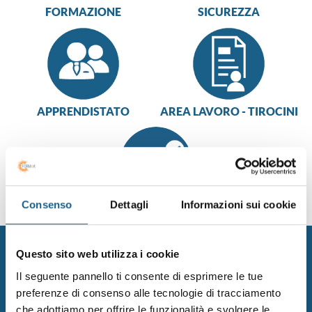
FORMAZIONE
SICUREZZA
APPRENDISTATO
AREA LAVORO - TIROCINI
Consenso
Dettagli
Informazioni sui cookie
WEBINAR
News >
Questo sito web utilizza i cookie
Il seguente pannello ti consente di esprimere le tue
23/07/2026
preferenze di consenso alle tecnologie di tracciamento
Intelligenza artificiale, strategia e competenze: la sfida
che adottiamo per offrire le funzionalità e svolgere le