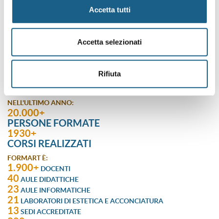
Bologna
Imola
Accetta tutti
Ferrara
Forlì
Cesena
Ravenna
Rimini
Accetta selezionati
Abruzzo
Puglia
Rifiuta
SCOPRI LE NOSTRE SEDI
NELL'ULTIMO ANNO:
20.000+
PERSONE FORMATE
1930+
CORSI REALIZZATI
FORMART È:
1.900+
DOCENTI
40
AULE DIDATTICHE
23
AULE INFORMATICHE
21
LABORATORI DI ESTETICA E ACCONCIATURA
13
SEDI ACCREDITATE