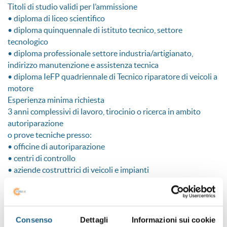
Titoli di studio validi per l’ammissione
• diploma di liceo scientifico
• diploma quinquennale di istituto tecnico, settore
tecnologico
• diploma professionale settore industria/artigianato,
indirizzo manutenzione e assistenza tecnica
• diploma IeFP quadriennale di Tecnico riparatore di veicoli a
motore
Esperienza minima richiesta
3 anni complessivi di lavoro, tirocinio o ricerca in ambito
autoriparazione
o prove tecniche presso:
• officine di autoriparazione
• centri di controllo
• aziende costruttrici di veicoli e impianti
• università o istituti scolastici superiori
Se sei in possesso di una laurea magistrale in ingegneria o una
laurea triennale in ingegneria meccanica sei esentato dalla
frequenza del modulo A.
Consenso
Dettagli
Informazioni sui cookie