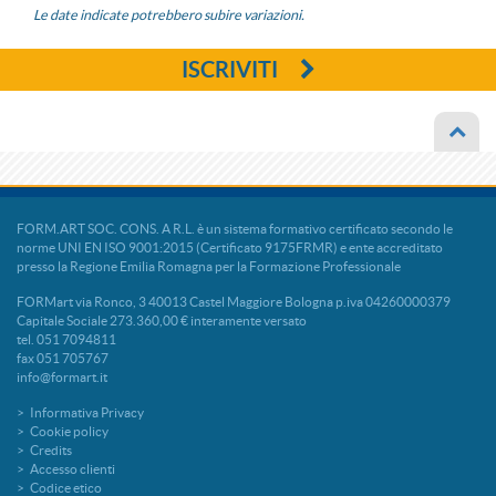
Le date indicate potrebbero subire variazioni.
ISCRIVITI
FORM.ART SOC. CONS. A R.L. è un sistema formativo certificato secondo le
norme UNI EN ISO 9001:2015 (Certificato 9175FRMR) e ente accreditato
presso la Regione Emilia Romagna per la Formazione Professionale
FORMart via Ronco, 3 40013 Castel Maggiore Bologna p.iva 04260000379
Capitale Sociale 273.360,00 € interamente versato
tel. 051 7094811
fax 051 705767
info@formart.it
Informativa Privacy
Cookie policy
Credits
Accesso clienti
Codice etico