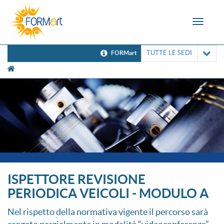
Toggle
navigat
TUTTE LE SEDI
FORMart
[UNK Breadcrumb]
ISPETTORE REVISIONE
PERIODICA VEICOLI - MODULO A
Nel rispetto della normativa vigente il percorso sarà