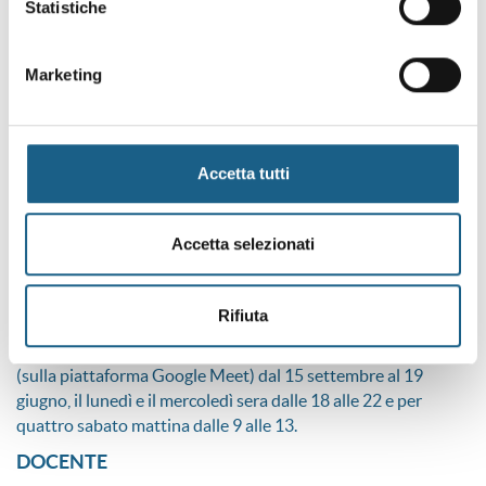
Statistiche
Al superamento dell’esame finale sarà consegnato l’attestato
di frequenza del Modulo A per Ispettore di Revisione, nel
Marketing
rispetto delle normative:
• DGR Emilia-Romagna 1753 del 30/11/2020
• Accordo Stato-Regioni 17/04/2019
• Decreto del Ministero delle infrastrutture e dei trasporti
Accetta tutti
214/2017
TERMINE ISCRIZIONI
Accetta selezionati
26/08/2026
CALENDARIO
Rifiuta
Le lezioni si terranno in parte in presenza (presso la sede di
FORMart in Via Paradigna, 63/A a Parma) e in parte online
(sulla piattaforma Google Meet) dal 15 settembre al 19
giugno, il lunedì e il mercoledì sera dalle 18 alle 22 e per
quattro sabato mattina dalle 9 alle 13.
DOCENTE