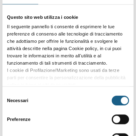
ARGOMENTI TRATTATI
ARGOMENTI TRATTATI
Questo sito web utilizza i cookie
Tecnologia dei veicoli
Il seguente pannello ti consente di esprimere le tue
Unità di misura, forze, moto, energia
Principi di meccanica, cinematica e dinamica
preferenze di consenso alle tecnologie di tracciamento
Motoristica, handling, frenatura, trasmissione e sospensione
che adottiamo per offrire le funzionalità e svolgere le
Componentistica e dispositivi
attività descritte nella pagina Cookie policy, in cui puoi
Materiali e propulsione
trovare le informazioni in merito all'utilità e al
Principi di fisica tecnica
funzionamento di tali strumenti di tracciamento.
Motori a combustione, ibridi e elettrici,
I cookie di Profilazione/Marketing sono usati da terze
Comportamento meccanico dei materiali
parti per consentire la personalizzazione della pubblicità
Costruzioni di auto e motoveicoli
online in base ai siti da te visitati.
Caratteristiche accessorie dei veicoli
Puoi comunque rivedere e modificare le tue scelte in
Selezione
Elettronica: diodi, transistor, circuiti
qualsiasi momento. Consulta anche la nostra Privacy
Necessari
del
Centraline, mappature, parametri
Policy.
consenso
Strumentazione digitale e componenti elettronici
Sensori e aiuti di guida
Preferenze
ATTESTATO