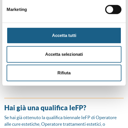
rapporto stabile e proficuo con i genitori o tutori degli allievi
al fine di garantire un rapporto continuativo attraverso
Marketing
momenti di confronto strutturati.
Scopri i corsi
Accetta tutti
Biennio: Operatore trattamenti estetici e Operatore
Accetta selezionati
dell'acconciatura
Rifiuta
Qualifica IV anno IeFP: Acconciatore, Estetista
Hai già una qualifica IeFP?
Se hai già ottenuto la qualifica biennale IeFP di Operatore
alle cure estetiche, Operatore trattamenti estetici, o