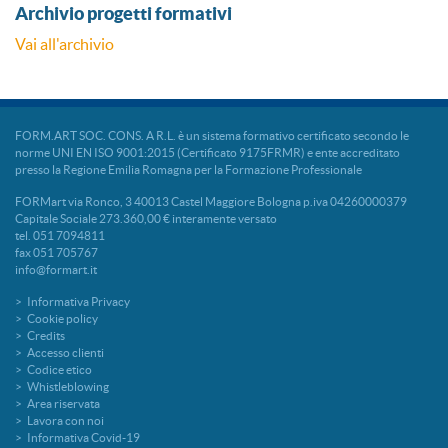
Archivio progetti formativi
Vai all'archivio
FORM.ART SOC. CONS. A R.L. è un sistema formativo certificato secondo le
norme UNI EN ISO 9001:2015 (Certificato 9175FRMR) e ente accreditato
presso la Regione Emilia Romagna per la Formazione Professionale
FORMart via Ronco, 3 40013 Castel Maggiore Bologna p.iva 04260000379
Capitale Sociale 273.360,00 € interamente versato
tel. 051 7094811
fax 051 705767
info@formart.it
Informativa Privacy
Cookie policy
Credits
Accesso clienti
Codice etico
Whistleblowing
Area riservata
Lavora con noi
Informativa Covid-19