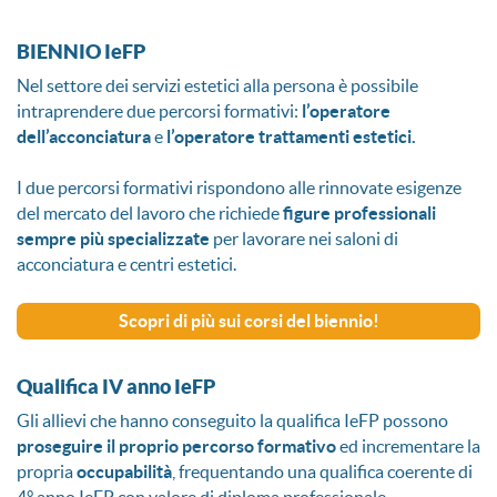
BIENNIO IeFP
Nel settore dei servizi estetici alla persona è possibile
intraprendere due percorsi formativi:
l’operatore
dell’acconciatura
e
l’operatore trattamenti estetici.
I due percorsi formativi rispondono alle rinnovate esigenze
del mercato del lavoro che richiede
figure professionali
sempre più
specializzate
per lavorare nei saloni di
acconciatura e centri estetici.
Scopri di più sui corsi del biennio!
Qualifica IV anno IeFP
Gli allievi che hanno conseguito la qualifica IeFP possono
proseguire il proprio percorso formativo
ed incrementare la
propria
occupabilità
, frequentando una qualifica coerente di
4° anno IeFP con valore di diploma professionale.