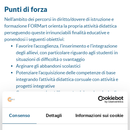
Punti di forza
Nell’ambito dei percorsi in diritto/dovere di istruzione e
formazione FORMart orienta la propria attività didattica
perseguendo queste irrinunciabili finalità educative e
ponendosi i seguenti obiettivi:
Favorire l’accoglienza, l’inserimento e l’integrazione
degli allievi, con particolare riguardo agli studenti in
situazioni di difficoltà o svantaggio
Arginare gli abbandoni scolastici
Potenziare l’acquisizione delle competenze di base
integrando l’attività didattica corsuale con attività e
progetti integrative
Creare rapporti stabili e produttivi con le principali
realtà aziendali del territorio
Favorire l’inserimento lavorativo degli allievi, una volta
conseguite le qualifiche biennali e di 4 anno
Consenso
Dettagli
Informazioni sui cookie
FORMart prevede attività di supporto e trasversali alle
attività formative: