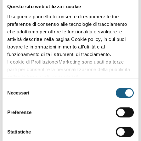
Supporto curricolare:
Questo sito web utilizza i cookie
Attività di accoglienza e socializzazione
Il seguente pannello ti consente di esprimere le tue
Moduli formativi per sviluppare un metodo di studio
preferenze di consenso alle tecnologie di tracciamento
efficace
che adottiamo per offrire le funzionalità e svolgere le
Rafforzamento/recupero delle competenze curricolari,
attività descritte nella pagina Cookie policy, in cui puoi
con particolare attenzione alle competenze di base
trovare le informazioni in merito all'utilità e al
Attività di orientamento ai profili di estetista e di
funzionamento di tali strumenti di tracciamento.
acconciatore
I cookie di Profilazione/Marketing sono usati da terze
Visite guidate
parti per consentire la personalizzazione della pubblicità
Attività trasversali:
online in base ai siti da te visitati.
Riconoscimento di crediti formativi
Puoi comunque rivedere e modificare le tue scelte in
Selezione
Sportello di ascolto
qualsiasi momento. Consulta anche la nostra Privacy
Necessari
del
Attività di motivazione e rimotivazione
Policy.
consenso
Orientamento al ruolo professionale,
accompagnamento e inserimento nel mondo del lavoro
Preferenze
Accompagnamento nei passaggi dal sistema formativo
al sistema scolastico e viceversa
Statistiche
FORMart ritiene di cruciale importanza instaurare un