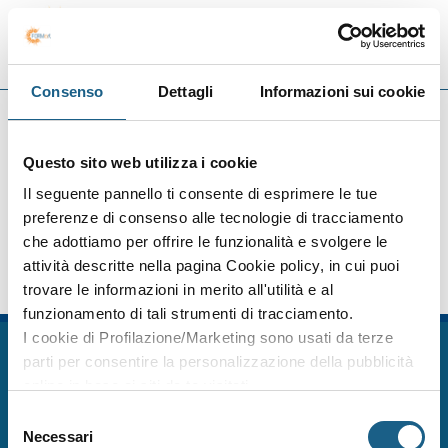
Toggle
navigat
Consenso
Dettagli
Informazioni sui cookie
TUTTE LE SEDI
FORMart
Questo sito web utilizza i cookie
Pagina in costruzione
Il seguente pannello ti consente di esprimere le tue
preferenze di consenso alle tecnologie di tracciamento
che adottiamo per offrire le funzionalità e svolgere le
Ci scusiamo per il disagio.
attività descritte nella pagina Cookie policy, in cui puoi
trovare le informazioni in merito all'utilità e al
funzionamento di tali strumenti di tracciamento.
I cookie di Profilazione/Marketing sono usati da terze
FORM.ART SOC. CONS. A R.L. è un sistema formativo certificato secondo le
parti per consentire la personalizzazione della pubblicità
norme UNI EN ISO 9001:2015 (Certificato 9175FRMR) e ente accreditato
online in base ai siti da te visitati.
presso la Regione Emilia Romagna per la Formazione Professionale
Puoi comunque rivedere e modificare le tue scelte in
Selezione
FORMart via Ronco, 3 40013 Castel Maggiore Bologna p.iva 04260000379
qualsiasi momento. Consulta anche la nostra Privacy
Capitale Sociale 273.360,00 € interamente versato
Necessari
del