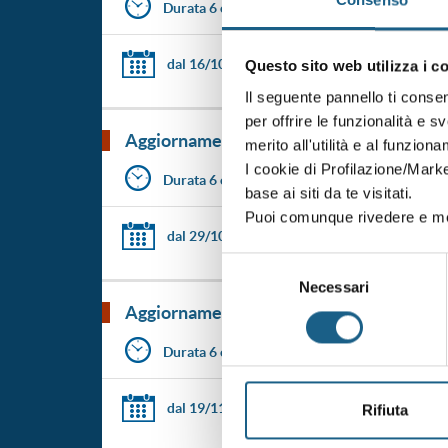
Consenso
Durata 6 ore
dal 16/10/2026
al 16/10/2026
Questo sito web utilizza i c
Il seguente pannello ti conse
per offrire le funzionalità e s
aggiornamento formazione per lavoratori 
merito all'utilità e al funzion
I cookie di Profilazione/Marke
Durata 6 ore
base ai siti da te visitati.
Puoi comunque rivedere e mod
dal 29/10/2026
al 29/10/2026
Selezione
Necessari
del
aggiornamento formazione per lavoratori 
consenso
Durata 6 ore
dal 19/11/2026
al 19/11/2026
Rifiuta