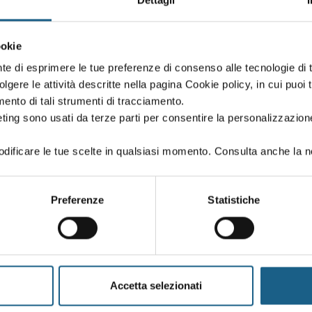
Dettagli
ookie
DATE E ORARI
nte di esprimere le tue preferenze di consenso alle tecnologie d
volgere le attività descritte nella pagina Cookie policy, in cui puoi 
di aziende di tutte le classe di rischio
amento di tali strumenti di tracciamento.
ting sono usati da terze parti per consentire la personalizzazione
ificare le tue scelte in qualsiasi momento. Consulta anche la n
DATE E ORARI
Preferenze
Statistiche
di aziende di tutte le classe di rischio
Accetta selezionati
DATE E ORARI