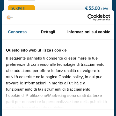
€ 55.00
ISCRIVITI
+ IVA
aggiornamento formazione per addetto alla gestione del
Consenso
Dettagli
Informazioni sui cookie
primo soccorso (gruppo b e c)
Durata 4 ore
Questo sito web utilizza i cookie
dal 23/10/2026
al 23/10/2026
Il seguente pannello ti consente di esprimere le tue
DATE E ORARI
preferenze di consenso alle tecnologie di tracciamento
che adottiamo per offrire le funzionalità e svolgere le
€ 55.00
ISCRIVITI
+ IVA
attività descritte nella pagina Cookie policy, in cui puoi
trovare le informazioni in merito all'utilità e al
funzionamento di tali strumenti di tracciamento.
aggiornamento formazione per addetto alla gestione del
I cookie di Profilazione/Marketing sono usati da terze
primo soccorso (gruppo b e c)
parti per consentire la personalizzazione della pubblicità
Durata 4 ore
online in base ai siti da te visitati.
Puoi comunque rivedere e modificare le tue scelte in
dal 30/10/2026
Selezione