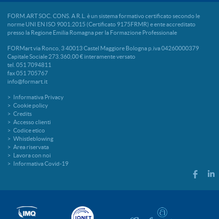
FORM.ART SOC. CONS. A R.L. è un sistema formativo certificato secondo le
norme UNI EN ISO 9001:2015 (Certificato 9175FRMR) e ente accreditato
presso la Regione Emilia Romagna per la Formazione Professionale
FORMart via Ronco, 3 40013 Castel Maggiore Bologna p.iva 04260000379
Capitale Sociale 273.360,00 € interamente versato
tel. 051 7094811
fax 051 705767
info@formart.it
Informativa Privacy
Cookie policy
Credits
Accesso clienti
Codice etico
Whistleblowing
Area riservata
Lavora con noi
Informativa Covid-19