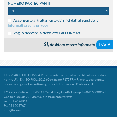
NUMERO PARTECIPANTI
Acconsento al trattamento dei miei dati ai sensi della
informativa sulla privacy
Voglio ricevere la Newsletter di FORMart
Si,
desidero essere informato
FORM.ART SOC. CONS. A R.L. è un sistema formativo certificato secondo le
norme UNI EN ISO 9001:2015 (Certificato 9175FRMR) e ente accreditato
presso la Regione Emilia Romagna per la Formazione Professionale
FORMart via Ronco, 3 40013 Castel Maggiore Bologna p.iva 04260000379
Capitale Sociale 273.360,00 € interamente versato
tel. 051 7094811
fax 051 705767
info@formart.it