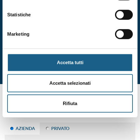
formazione specifica dei lavoratori di aziende di settori
della classe di rischio basso
Statistiche
Durata 4 ore
dal 10/12/2026
Marketing
al 10/12/2026
DATE E ORARI
€ 67.00
ISCRIVITI
+ IVA
Accetta tutti
Accetta selezionati
non hai trovato ciò che ti interessa? sei interessato
ad altre date o sedi?
Rifiuta
Lascia i tuoi dati e ti contatteremo per segnalarti le nuove
edizioni dei corsi.
AZIENDA
PRIVATO