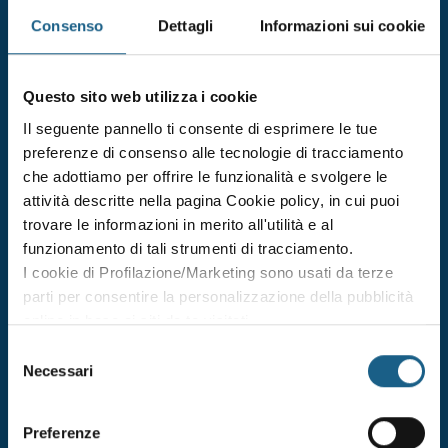
Durata 4 ore
Consenso
Dettagli
Informazioni sui cookie
dal 21/10/2026
al 21/10/2026
Questo sito web utilizza i cookie
DATE E ORARI
Il seguente pannello ti consente di esprimere le tue
€ 67.00
ISCRIVITI
+ IVA
preferenze di consenso alle tecnologie di tracciamento
che adottiamo per offrire le funzionalità e svolgere le
attività descritte nella pagina Cookie policy, in cui puoi
formazione specifica dei lavoratori di aziende di settori
trovare le informazioni in merito all'utilità e al
della classe di rischio basso
funzionamento di tali strumenti di tracciamento.
Durata 4 ore
I cookie di Profilazione/Marketing sono usati da terze
parti per consentire la personalizzazione della pubblicità
dal 26/10/2026
al 26/10/2026
online in base ai siti da te visitati.
Puoi comunque rivedere e modificare le tue scelte in
DATE E ORARI
Selezione
qualsiasi momento. Consulta anche la nostra Privacy
Necessari
del
€ 67.00
ISCRIVITI
+ IVA
Policy.
consenso
Preferenze