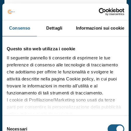
€ 170.00
ISCRIVITI
+ IVA
Consenso
Dettagli
Informazioni sui cookie
aggiornamento formazione per addetti antincendio in
attivita' di livello 3
Durata 8 ore
Questo sito web utilizza i cookie
dal 30/10/2026
Il seguente pannello ti consente di esprimere le tue
al 30/10/2026
preferenze di consenso alle tecnologie di tracciamento
DATE E ORARI
che adottiamo per offrire le funzionalità e svolgere le
attività descritte nella pagina Cookie policy, in cui puoi
€ 170.00
ISCRIVITI
+ IVA
trovare le informazioni in merito all'utilità e al
funzionamento di tali strumenti di tracciamento.
I cookie di Profilazione/Marketing sono usati da terze
aggiornamento formazione per addetti antincendio in
parti per consentire la personalizzazione della pubblicità
attivita' di livello 3
online in base ai siti da te visitati.
Durata 8 ore
Puoi comunque rivedere e modificare le tue scelte in
Selezione
qualsiasi momento. Consulta anche la nostra Privacy
Necessari
dal 24/11/2026
del