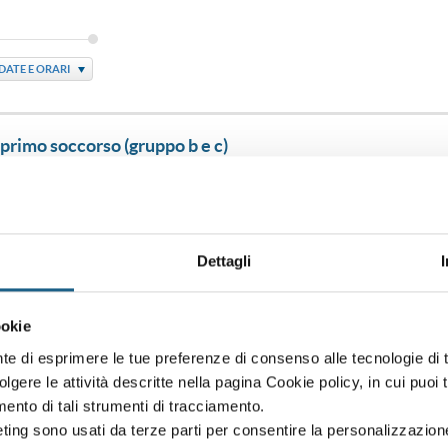
DATE E ORARI
 primo soccorso (gruppo b e c)
DATE E ORARI
Dettagli
 primo soccorso (gruppo b e c)
ookie
nte di esprimere le tue preferenze di consenso alle tecnologie d
volgere le attività descritte nella pagina Cookie policy, in cui puoi 
amento di tali strumenti di tracciamento.
DATE E ORARI
ting sono usati da terze parti per consentire la personalizzazione