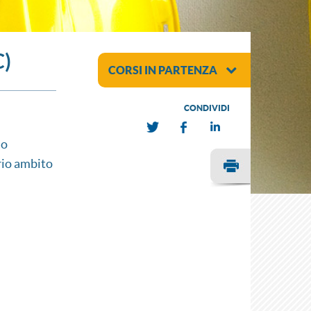
)
CORSI IN PARTENZA
CONDIVIDI
mo
rio ambito