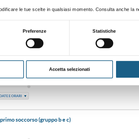
ificare le tue scelte in qualsiasi momento. Consulta anche la n
 primo soccorso (gruppo b e c)
Preferenze
Statistiche
DATE E ORARI
 primo soccorso (gruppo b e c)
Accetta selezionati
DATE E ORARI
 primo soccorso (gruppo b e c)