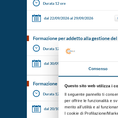
Durata 12 ore
dal 22/09/2026
al 29/09/2026
formazione per addetto alla gestione del
Durata 12 ore
dal 30/09/2026
al 06/10/2026
Consenso
formazione per addetto alla gestione del
Questo sito web utilizza i c
Durata 12 ore
Il seguente pannello ti conse
per offrire le funzionalità e s
merito all'utilità e al funzion
dal 20/10/2026
al 27/10/2026
I cookie di Profilazione/Marke