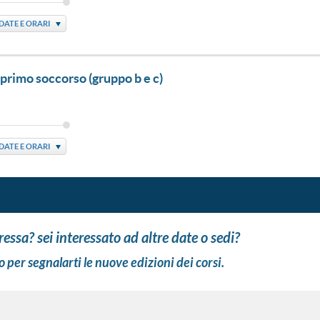
DATE E ORARI
 primo soccorso (gruppo b e c)
DATE E ORARI
eressa? sei interessato ad altre date o sedi?
o per segnalarti le nuove edizioni dei corsi.