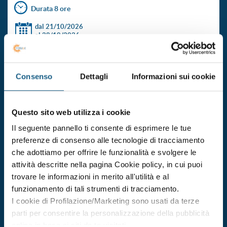
Durata 8 ore
dal 21/10/2026
al 28/10/2026
DATE E ORARI
€ 150.00
ISCRIVITI
+ IVA
Consenso
Dettagli
Informazioni sui cookie
formazione specifica dei lavoratori di aziende di settori
Questo sito web utilizza i cookie
della classe di rischio medio
Il seguente pannello ti consente di esprimere le tue
Durata 8 ore
preferenze di consenso alle tecnologie di tracciamento
che adottiamo per offrire le funzionalità e svolgere le
dal 26/10/2026
al 29/10/2026
attività descritte nella pagina Cookie policy, in cui puoi
trovare le informazioni in merito all'utilità e al
DATE E ORARI
funzionamento di tali strumenti di tracciamento.
€ 150.00
ISCRIVITI
+ IVA
I cookie di Profilazione/Marketing sono usati da terze
parti per consentire la personalizzazione della pubblicità
online in base ai siti da te visitati.