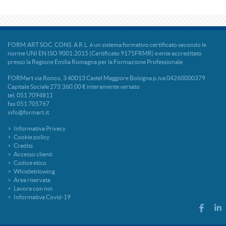
FORM.ART SOC. CONS. A R.L. è un sistema formativo certificato secondo le
norme UNI EN ISO 9001:2015 (Certificato 9175FRMR) e ente accreditato
presso la Regione Emilia Romagna per la Formazione Professionale
FORMart via Ronco, 3 40013 Castel Maggiore Bologna p.iva 04260000379
Capitale Sociale 273.360,00 € interamente versato
tel. 051 7094811
fax 051 705767
info@formart.it
Informativa Privacy
Cookie policy
Credits
Accesso clienti
Codice etico
Whistleblowing
Area riservata
Lavora con noi
Informativa Covid-19