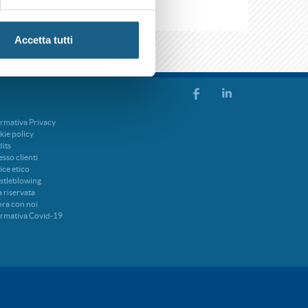
Accetta tutti
rmativa Privacy
ie policy
its
sso clienti
ce etico
stleblowing
 riservata
ra con noi
ormativa Covid-19