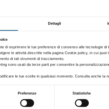
Dettagli
Oppure proseg
ookie
 creato in fase di iscrizione:
Puoi proseguire l'i
nte di esprimere le tue preferenze di consenso alle tecnologie d
se iscriverti al co
volgere le attività descritte nella pagina Cookie policy, in cui puoi 
amento di tali strumenti di tracciamento.
ting sono usati da terze parti per consentire la personalizzazione
ificare le tue scelte in qualsiasi momento. Consulta anche la n
PASSWORD
(minimo 8 caratteri)
Preferenze
Statistiche