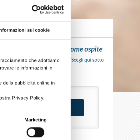
Informazioni sui cookie
ui l'iscrizione al corso come ospite
scrizione al corso senza fare login. Scegli qui sotto
i tracciamento che adottiamo
rso come azienda o come privato.
trovare le informazioni in
 della pubblicità online in
ostra Privacy Policy.
Marketing