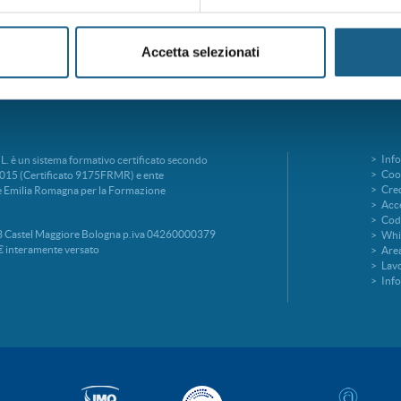
Accetta selezionati
Info
è un sistema formativo certificato secondo
Cook
015 (Certificato 9175FRMR) e ente
Cred
ne Emilia Romagna per la Formazione
Acce
Codi
 Castel Maggiore Bologna p.iva 04260000379
Whi
€ interamente versato
Area
Lavo
Inf