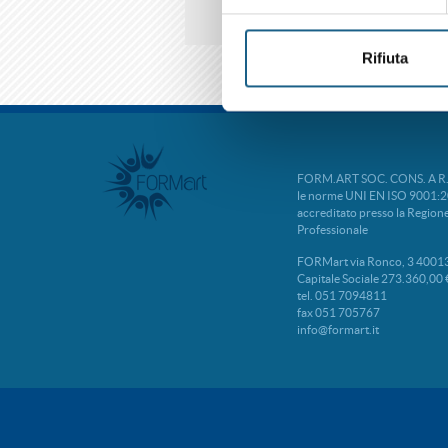
Rifiuta
FORM.ART SOC. CONS. A R.L. 
le norme UNI EN ISO 9001:2
accreditato presso la Regio
Professionale
FORMart via Ronco, 3 40013
Capitale Sociale 273.360,00 
tel. 051 7094811
fax 051 705767
info@formart.it