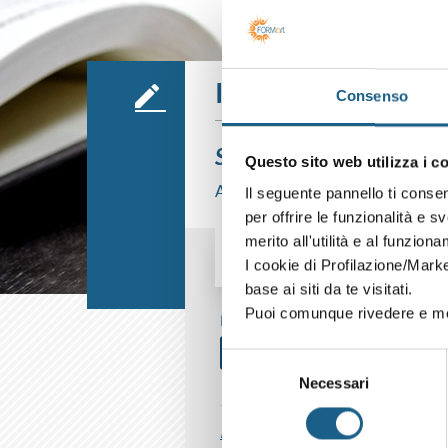
Iscrizione
Consenso
Sei già cliente?
Questo sito web utilizza i c
Accedi con le credenziali che hai già
Il seguente pannello ti conse
per offrire le funzionalità e s
merito all'utilità e al funzion
I cookie di Profilazione/Marke
AZIENDA
PRIVATO
base ai siti da te visitati.
Puoi comunque rivedere e mod
P. IVA
Selezione
Necessari
del
consenso