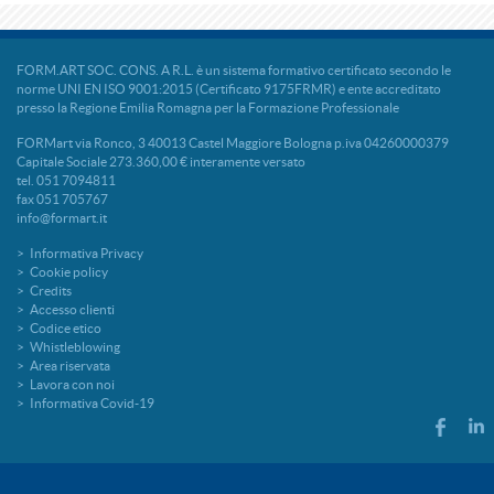
FORM.ART SOC. CONS. A R.L. è un sistema formativo certificato secondo le
norme UNI EN ISO 9001:2015 (Certificato 9175FRMR) e ente accreditato
presso la Regione Emilia Romagna per la Formazione Professionale
FORMart via Ronco, 3 40013 Castel Maggiore Bologna p.iva 04260000379
Capitale Sociale 273.360,00 € interamente versato
tel. 051 7094811
fax 051 705767
info@formart.it
Informativa Privacy
Cookie policy
Credits
Accesso clienti
Codice etico
Whistleblowing
Area riservata
Lavora con noi
Informativa Covid-19