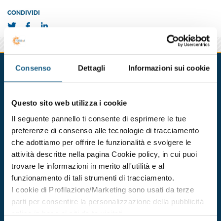
CONDIVIDI
Corsi in partenza
Consenso
Dettagli
Informazioni sui cookie
BOLOGNA
CESENA
FERRARA
FORLI'
PARMA
PIACEN
Questo sito web utilizza i cookie
Il seguente pannello ti consente di esprimere le tue
formazione per preposti
preferenze di consenso alle tecnologie di tracciamento
Durata 12 ore
che adottiamo per offrire le funzionalità e svolgere le
dal 25/09/2026
attività descritte nella pagina Cookie policy, in cui puoi
al 28/09/2026
trovare le informazioni in merito all'utilità e al
DATE E ORARI
funzionamento di tali strumenti di tracciamento.
I cookie di Profilazione/Marketing sono usati da terze
€ 211.00
ISCRIVITI
+ IVA
parti per consentire la personalizzazione della pubblicità
online in base ai siti da te visitati.