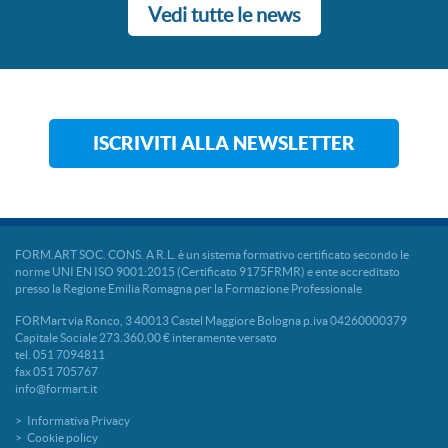
Vedi tutte le news
ISCRIVITI ALLA NEWSLETTER
FORM.ART SOC. CONS. A R.L. è un sistema formativo certificato secondo le
norme UNI EN ISO 9001:2015 (Certificato 9175FRMR) e ente accreditato
presso la Regione Emilia Romagna per la Formazione Professionale
FORMart via Ronco, 3 40013 Castel Maggiore Bologna p.iva 04260000379
Capitale Sociale 273.360,00 € interamente versato
tel. 051 7094811
fax 051 705767
info@formart.it
Informativa Privacy
Cookie policy