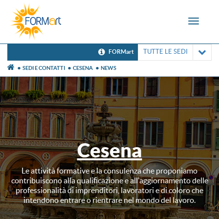
Toggle
navigat
TUTTE LE SEDI
FORMart
SEDI E CONTATTI
CESENA
NEWS
Cesena
Le attività formative e la consulenza che proponiamo
contribuiscono alla qualificazione e all'aggiornamento delle
professionalità di imprenditori, lavoratori e di coloro che
intendono entrare o rientrare nel mondo del lavoro.