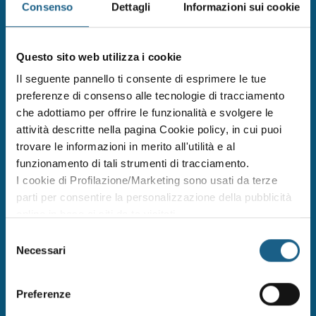
Consenso
Dettagli
Informazioni sui cookie
Questo sito web utilizza i cookie
Il seguente pannello ti consente di esprimere le tue
preferenze di consenso alle tecnologie di tracciamento
che adottiamo per offrire le funzionalità e svolgere le
attività descritte nella pagina Cookie policy, in cui puoi
22/06/2026
trovare le informazioni in merito all'utilità e al
Azioni e opportunità orientative, per la
funzionamento di tali strumenti di tracciamento.
promozione del successo formativo e il
contrasto alle povertà educative
I cookie di Profilazione/Marketing sono usati da terze
parti per consentire la personalizzazione della pubblicità
online in base ai siti da te visitati.
Puoi comunque rivedere e modificare le tue scelte in
Selezione
qualsiasi momento. Consulta anche la nostra Privacy
Necessari
del
Policy.
consenso
Preferenze