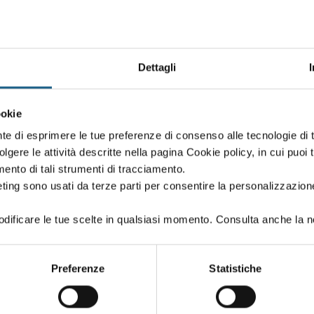
Dettagli
Oppure proseg
ookie
 creato in fase di iscrizione:
Puoi proseguire l'i
nte di esprimere le tue preferenze di consenso alle tecnologie d
se iscriverti al co
volgere le attività descritte nella pagina Cookie policy, in cui puoi 
amento di tali strumenti di tracciamento.
ting sono usati da terze parti per consentire la personalizzazione
ificare le tue scelte in qualsiasi momento. Consulta anche la n
PASSWORD
(minimo 8 caratteri)
Preferenze
Statistiche