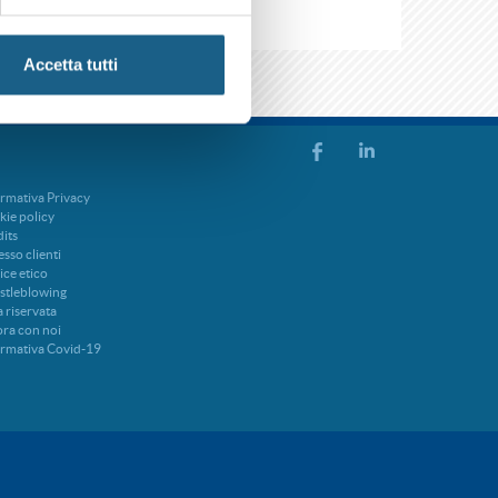
Accetta tutti
rmativa Privacy
ie policy
its
sso clienti
ce etico
stleblowing
 riservata
ra con noi
ormativa Covid-19