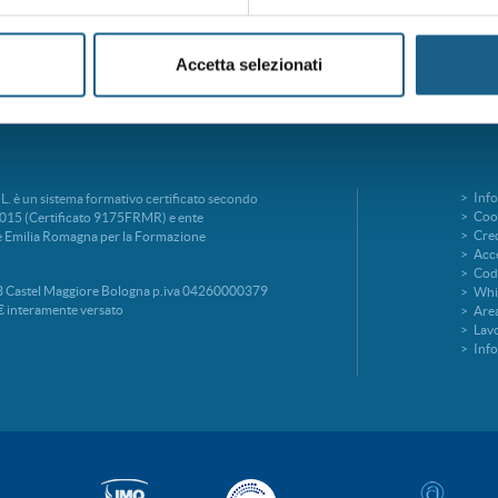
Accetta selezionati
Info
è un sistema formativo certificato secondo
Cook
015 (Certificato 9175FRMR) e ente
Cred
ne Emilia Romagna per la Formazione
Acce
Codi
 Castel Maggiore Bologna p.iva 04260000379
Whi
€ interamente versato
Area
Lavo
Inf