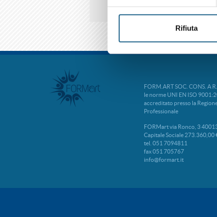
Rifiuta
FORM.ART SOC. CONS. A R.L. 
le norme UNI EN ISO 9001:2
accreditato presso la Regio
Professionale
FORMart via Ronco, 3 40013
Capitale Sociale 273.360,00 
tel. 051 7094811
fax 051 705767
info@formart.it