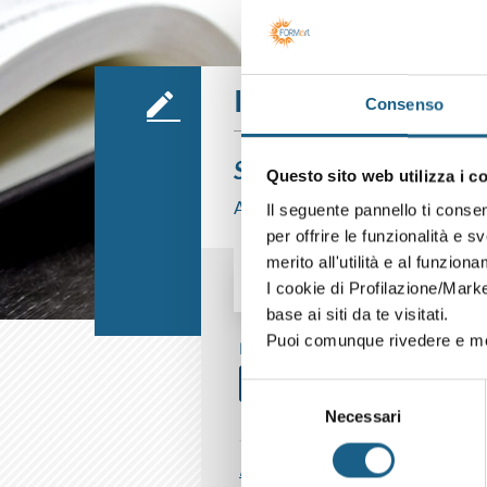
Iscrizione
Consenso
Sei già cliente?
Questo sito web utilizza i c
Accedi con le credenziali che hai già
Il seguente pannello ti conse
per offrire le funzionalità e s
merito all'utilità e al funzion
I cookie di Profilazione/Marke
AZIENDA
PRIVATO
base ai siti da te visitati.
Puoi comunque rivedere e mod
P. IVA
Selezione
Necessari
del
consenso