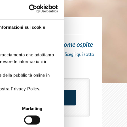
Informazioni sui cookie
ui l'iscrizione al corso come ospite
scrizione al corso senza fare login. Scegli qui sotto
i tracciamento che adottiamo
rso come azienda o come privato.
trovare le informazioni in
 della pubblicità online in
ostra Privacy Policy.
Marketing