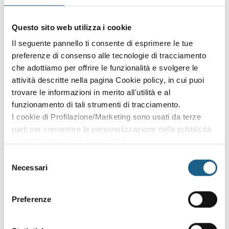
Sei già cliente?
Accedi con le credenziali che hai già creato in fase di
Questo sito web utilizza i cookie
iscrizione:
Il seguente pannello ti consente di esprimere le tue
preferenze di consenso alle tecnologie di tracciamento
AZIENDA
PRIVATO
che adottiamo per offrire le funzionalità e svolgere le
attività descritte nella pagina Cookie policy, in cui puoi
P. IVA
trovare le informazioni in merito all'utilità e al
funzionamento di tali strumenti di tracciamento.
I cookie di Profilazione/Marketing sono usati da terze
PASSWORD
(minimo 8 caratteri)
parti per consentire la personalizzazione della pubblicità
online in base ai siti da te visitati.
Puoi comunque rivedere e modificare le tue scelte in
Selezione
qualsiasi momento. Consulta anche la nostra Privacy
Necessari
del
Policy.
consenso
Oppure prosegui l'iscrizione al corso come
Preferenze
ospite
Puoi proseguire l'iscrizione al corso senza fare login. Scegli