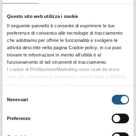
Sei già cliente?
Accedi con le credenziali che hai già creato in fase di
Questo sito web utilizza i cookie
iscrizione:
Il seguente pannello ti consente di esprimere le tue
preferenze di consenso alle tecnologie di tracciamento
AZIENDA
PRIVATO
che adottiamo per offrire le funzionalità e svolgere le
attività descritte nella pagina Cookie policy, in cui puoi
P. IVA
trovare le informazioni in merito all'utilità e al
funzionamento di tali strumenti di tracciamento.
I cookie di Profilazione/Marketing sono usati da terze
PASSWORD
(minimo 8 caratteri)
parti per consentire la personalizzazione della pubblicità
online in base ai siti da te visitati.
Puoi comunque rivedere e modificare le tue scelte in
Selezione
qualsiasi momento. Consulta anche la nostra Privacy
Necessari
del
Policy.
consenso
Oppure prosegui l'iscrizione al corso come
Preferenze
ospite
Puoi proseguire l'iscrizione al corso senza fare login. Scegli