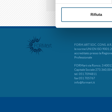
Rifiuta
FORM.ART SOC. CONS. A R.L. 
le norme UNI EN ISO 9001:2
accreditato presso la Regio
Professionale
FORMart via Ronco, 3 40013
Capitale Sociale 273.360,00 
tel. 051 7094811
fax 051 705767
info@formart.it