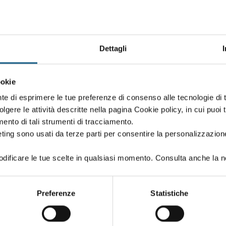
Dettagli
Oppure proseg
ookie
 creato in fase di iscrizione:
Puoi proseguire l'i
nte di esprimere le tue preferenze di consenso alle tecnologie d
se iscriverti al co
volgere le attività descritte nella pagina Cookie policy, in cui puoi 
amento di tali strumenti di tracciamento.
ting sono usati da terze parti per consentire la personalizzazione
ificare le tue scelte in qualsiasi momento. Consulta anche la n
PASSWORD
(minimo 8 caratteri)
Preferenze
Statistiche