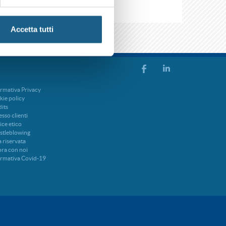
Accetta tutti
rmativa Privacy
ie policy
its
sso clienti
ce etico
stleblowing
 riservata
ra con noi
ormativa Covid-19