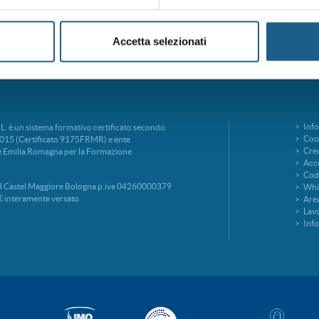
Accetta selezionati
Info
è un sistema formativo certificato secondo
Cook
015 (Certificato 9175FRMR) e ente
Cred
ne Emilia Romagna per la Formazione
Acce
Codi
 Castel Maggiore Bologna p.iva 04260000379
Whi
€ interamente versato
Area
Lavo
Inf