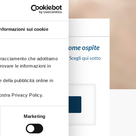
Informazioni sui cookie
ui l'iscrizione al corso come ospite
scrizione al corso senza fare login. Scegli qui sotto
i tracciamento che adottiamo
rso come azienda o come privato.
trovare le informazioni in
 della pubblicità online in
ostra Privacy Policy.
Marketing