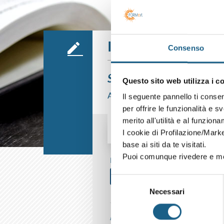
Iscrizione
Consenso
Sei già cliente?
Questo sito web utilizza i c
Accedi con le credenziali che hai già
Il seguente pannello ti conse
per offrire le funzionalità e s
merito all'utilità e al funzion
I cookie di Profilazione/Marke
AZIENDA
PRIVATO
base ai siti da te visitati.
Puoi comunque rivedere e mod
P. IVA
Selezione
Necessari
del
consenso