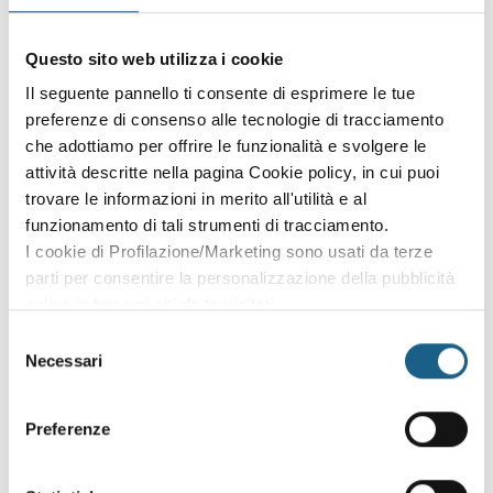
Sei già cliente?
Accedi con le credenziali che hai già creato in fase di
Questo sito web utilizza i cookie
iscrizione:
Il seguente pannello ti consente di esprimere le tue
preferenze di consenso alle tecnologie di tracciamento
AZIENDA
PRIVATO
che adottiamo per offrire le funzionalità e svolgere le
attività descritte nella pagina Cookie policy, in cui puoi
P. IVA
trovare le informazioni in merito all'utilità e al
funzionamento di tali strumenti di tracciamento.
I cookie di Profilazione/Marketing sono usati da terze
PASSWORD
(minimo 8 caratteri)
parti per consentire la personalizzazione della pubblicità
online in base ai siti da te visitati.
Puoi comunque rivedere e modificare le tue scelte in
Selezione
qualsiasi momento. Consulta anche la nostra Privacy
Necessari
del
Policy.
consenso
Oppure prosegui l'iscrizione al corso come
Preferenze
ospite
Puoi proseguire l'iscrizione al corso senza fare login. Scegli