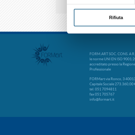
Rifiuta
FORM.ART SOC. CONS. A R.L. 
le norme UNI EN ISO 9001:2
accreditato presso la Regio
Professionale
FORMart via Ronco, 3 40013
Capitale Sociale 273.360,00 
tel. 051 7094811
fax 051 705767
info@formart.it