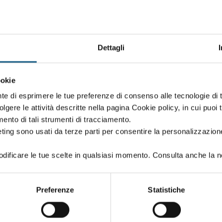
Dettagli
Oppure proseg
ookie
 creato in fase di iscrizione:
Puoi proseguire l'i
nte di esprimere le tue preferenze di consenso alle tecnologie d
se iscriverti al co
volgere le attività descritte nella pagina Cookie policy, in cui puoi 
amento di tali strumenti di tracciamento.
ting sono usati da terze parti per consentire la personalizzazione
ificare le tue scelte in qualsiasi momento. Consulta anche la n
PASSWORD
(minimo 8 caratteri)
Preferenze
Statistiche