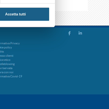
Accetta tutti
rmativa Privacy
ie policy
its
sso clienti
ce etico
stleblowing
 riservata
ra con noi
ormativa Covid-19