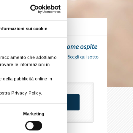
Informazioni sui cookie
ui l'iscrizione al corso come ospite
scrizione al corso senza fare login. Scegli qui sotto
i tracciamento che adottiamo
rso come azienda o come privato.
trovare le informazioni in
 della pubblicità online in
ostra Privacy Policy.
Marketing