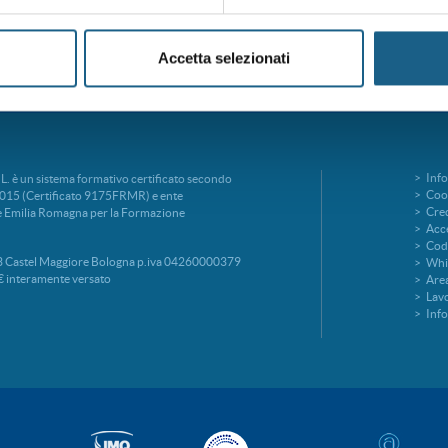
Accetta selezionati
Info
è un sistema formativo certificato secondo
Cook
015 (Certificato 9175FRMR) e ente
Cred
ne Emilia Romagna per la Formazione
Acce
Codi
 Castel Maggiore Bologna p.iva 04260000379
Whi
€ interamente versato
Area
Lavo
Inf