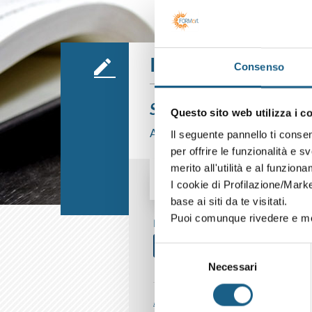
Iscrizione
Consenso
Sei già cliente?
Questo sito web utilizza i c
Accedi con le credenziali che hai già
Il seguente pannello ti conse
per offrire le funzionalità e s
merito all'utilità e al funzion
I cookie di Profilazione/Marke
AZIENDA
PRIVATO
base ai siti da te visitati.
Puoi comunque rivedere e mod
P. IVA
Selezione
Necessari
del
consenso