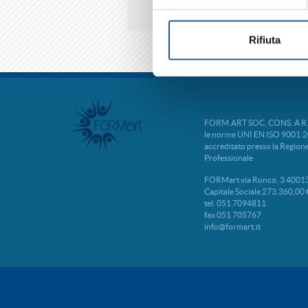
Rifiuta
FORM.ART SOC. CONS. A R.L. 
le norme UNI EN ISO 9001:2
accreditato presso la Regio
Professionale
FORMart via Ronco, 3 40013
Capitale Sociale 273.360,00 
tel. 051 7094811
fax 051 705767
info@formart.it