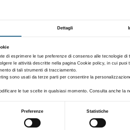
Dettagli
Oppure proseg
ookie
 creato in fase di iscrizione:
Puoi proseguire l'i
nte di esprimere le tue preferenze di consenso alle tecnologie d
se iscriverti al co
volgere le attività descritte nella pagina Cookie policy, in cui puoi 
amento di tali strumenti di tracciamento.
ting sono usati da terze parti per consentire la personalizzazione
ificare le tue scelte in qualsiasi momento. Consulta anche la n
PASSWORD
(minimo 8 caratteri)
Preferenze
Statistiche