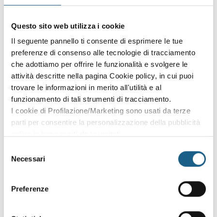
Sei già cliente?
Accedi con le credenziali che hai già creato in fase di
Questo sito web utilizza i cookie
iscrizione:
Il seguente pannello ti consente di esprimere le tue
preferenze di consenso alle tecnologie di tracciamento
AZIENDA
PRIVATO
che adottiamo per offrire le funzionalità e svolgere le
attività descritte nella pagina Cookie policy, in cui puoi
P. IVA
trovare le informazioni in merito all'utilità e al
funzionamento di tali strumenti di tracciamento.
I cookie di Profilazione/Marketing sono usati da terze
PASSWORD
(minimo 8 caratteri)
parti per consentire la personalizzazione della pubblicità
online in base ai siti da te visitati.
Puoi comunque rivedere e modificare le tue scelte in
Selezione
qualsiasi momento. Consulta anche la nostra Privacy
Necessari
del
Policy.
consenso
Oppure prosegui l'iscrizione al corso come
Preferenze
ospite
Puoi proseguire l'iscrizione al corso senza fare login. Scegli