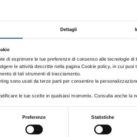
Dettagli
Oppure proseg
ookie
 creato in fase di iscrizione:
Puoi proseguire l'i
nte di esprimere le tue preferenze di consenso alle tecnologie d
se iscriverti al co
volgere le attività descritte nella pagina Cookie policy, in cui puoi 
amento di tali strumenti di tracciamento.
ting sono usati da terze parti per consentire la personalizzazione
ificare le tue scelte in qualsiasi momento. Consulta anche la n
PASSWORD
(minimo 8 caratteri)
Preferenze
Statistiche