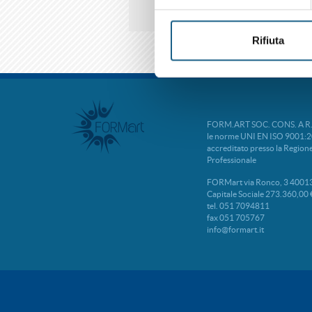
Rifiuta
FORM.ART SOC. CONS. A R.L. 
le norme UNI EN ISO 9001:2
accreditato presso la Regio
Professionale
FORMart via Ronco, 3 40013
Capitale Sociale 273.360,00 
tel. 051 7094811
fax 051 705767
info@formart.it