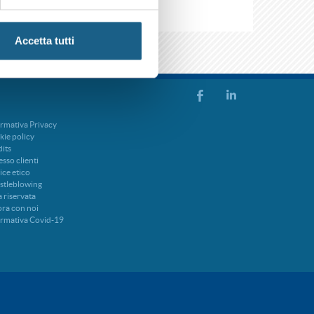
Accetta tutti
rmativa Privacy
ie policy
its
sso clienti
ce etico
stleblowing
 riservata
ra con noi
ormativa Covid-19