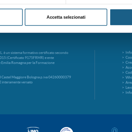
Accetta selezionati
Info
è un sistema formativo certificato secondo
Cook
015 (Certificato 9175FRMR) e ente
Cred
ne Emilia Romagna per la Formazione
Acce
Codi
 Castel Maggiore Bologna p.iva 04260000379
Whi
€ interamente versato
Area
Lavo
Inf