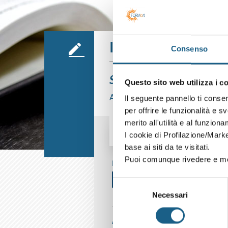
Iscrizione
Consenso
Sei già cliente?
Questo sito web utilizza i c
Accedi con le credenziali che hai già
Il seguente pannello ti conse
per offrire le funzionalità e s
merito all'utilità e al funzion
I cookie di Profilazione/Marke
AZIENDA
PRIVATO
base ai siti da te visitati.
Puoi comunque rivedere e mod
P. IVA
Selezione
Necessari
del
consenso