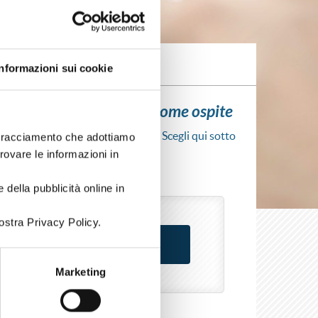
Informazioni sui cookie
ui l'iscrizione al corso come ospite
scrizione al corso senza fare login. Scegli qui sotto
i tracciamento che adottiamo
rso come azienda o come privato.
trovare le informazioni in
 della pubblicità online in
ostra Privacy Policy.
Marketing