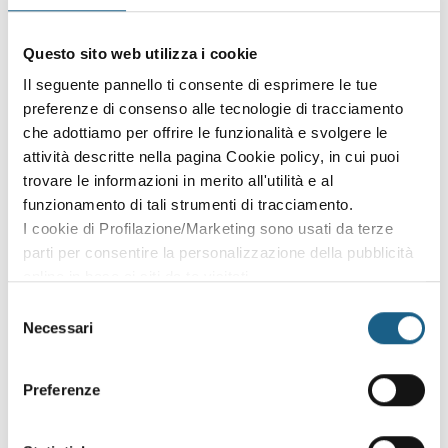
Sei già cliente?
Accedi con le credenziali che hai già creato in fase di
Questo sito web utilizza i cookie
iscrizione:
Il seguente pannello ti consente di esprimere le tue
preferenze di consenso alle tecnologie di tracciamento
AZIENDA
PRIVATO
che adottiamo per offrire le funzionalità e svolgere le
attività descritte nella pagina Cookie policy, in cui puoi
P. IVA
trovare le informazioni in merito all'utilità e al
funzionamento di tali strumenti di tracciamento.
I cookie di Profilazione/Marketing sono usati da terze
PASSWORD
(minimo 8 caratteri)
parti per consentire la personalizzazione della pubblicità
online in base ai siti da te visitati.
Puoi comunque rivedere e modificare le tue scelte in
Selezione
qualsiasi momento. Consulta anche la nostra Privacy
Necessari
del
Policy.
consenso
Oppure prosegui l'iscrizione al corso come
Preferenze
ospite
Puoi proseguire l'iscrizione al corso senza fare login. Scegli