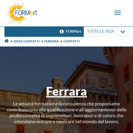
Toggle
navigat
TUTTE LE SEDI
FORMart
SEDI E CONTATTI
FERRARA
CONTATTI
Ferrara
Le attività formative e la consulenza che proponiamo
contribuiscono alla qualificazione e all'aggiornamento delle
professionalità di imprenditori, lavoratori e di coloro che
intendono entrare o rientrare nel mondo del lavoro.