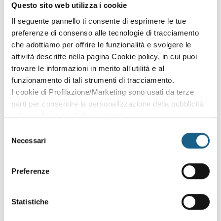
Questo sito web utilizza i cookie
Il seguente pannello ti consente di esprimere le tue
NOME*
preferenze di consenso alle tecnologie di tracciamento
che adottiamo per offrire le funzionalità e svolgere le
attività descritte nella pagina Cookie policy, in cui puoi
COGNOME*
trovare le informazioni in merito all'utilità e al
funzionamento di tali strumenti di tracciamento.
I cookie di Profilazione/Marketing sono usati da terze
TELEFONO*
parti per consentire la personalizzazione della pubblicità
online in base ai siti da te visitati.
Puoi comunque rivedere e modificare le tue scelte in
Selezione
qualsiasi momento. Consulta anche la nostra Privacy
EMAIL*
Necessari
del
Policy.
consenso
Preferenze
RICHIESTA*
Statistiche