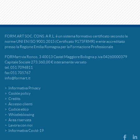
FORM.ART SOC. CONS. A R.L. è un sistema formativo certificato secondo le
norme UNI EN ISO 9001:2015 (Certificato 9175FRMR) e ente accreditato
presso la Regione Emilia Romagna per la Formazione Professionale
FORMart via Ronco, 3 40013 Castel Maggiore Bologna p.iva 04260000379
Capitale Sociale 273.360,00 € interamente versato
tel. 051 7094811
fax 051 705767
info@formart.it
Informativa Privacy
Cookie policy
Credits
Accesso clienti
Codice etico
Whistleblowing
Area riservata
Lavora con noi
Informativa Covid-19