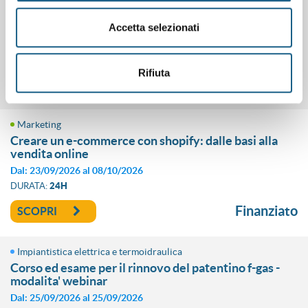
business english: functional grammar &
pronunciation for high-impact communication
Accetta selezionati
Dal: 22/09/2026 al 22/10/2026
DURATA:
20H
Rifiuta
Finanziato
SCOPRI
Marketing
creare un e-commerce con shopify: dalle basi alla
vendita online
Dal: 23/09/2026 al 08/10/2026
DURATA:
24H
Finanziato
SCOPRI
Impiantistica elettrica e termoidraulica
corso ed esame per il rinnovo del patentino f-gas -
modalita' webinar
Dal: 25/09/2026 al 25/09/2026