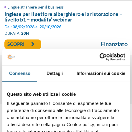
Lingue straniere per il business
inglese per il settore alberghiero e la ristorazione –
livello b1 – modalita’ webinar
Dal: 08/09/2026 al 20/10/2026
DURATA:
20H
Finanziato
SCOPRI
Impiantistica elettrica e termoidraulica
corso di elettrotecnica e impiantistica di base
Consenso
Dettagli
Informazioni sui cookie
Dal: 08/09/2026 al 01/12/2026
DURATA:
76H
€1350.00
+ iva
SCOPRI
Questo sito web utilizza i cookie
Il seguente pannello ti consente di esprimere le tue
preferenze di consenso alle tecnologie di tracciamento
Impiantistica elettrica e termoidraulica
corso ed esame per il patentino f-gas - modalita'
che adottiamo per offrire le funzionalità e svolgere le
webinar
attività descritte nella pagina Cookie policy, in cui puoi
Dal: 18/09/2026 al 25/09/2026
trovare le informazioni in merito all'utilità e al