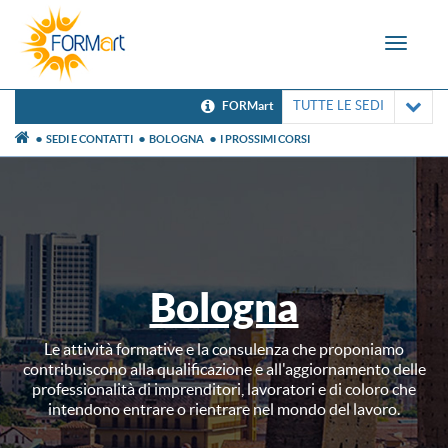
Toggle
navigat
TUTTE LE SEDI
FORMart
SEDI E CONTATTI
BOLOGNA
I PROSSIMI CORSI
Bologna
Le attività formative e la consulenza che proponiamo
contribuiscono alla qualificazione e all'aggiornamento delle
professionalità di imprenditori, lavoratori e di coloro che
intendono entrare o rientrare nel mondo del lavoro.