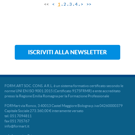
<<
<
1
2
3
4
>
>>
ISCRIVITI ALLA NEWSLETTER
FORM.ART SOC. CONS. A R.L. è un sistema formativo certificato secondo le
norme UNI EN ISO 9001:2015 (Certificato 9175FRMR) e ente accreditato
presso la Regione Emilia Romagna per la Formazione Professionale
FORMart via Ronco, 3 40013 Castel Maggiore Bologna p.iva 04260000379
Capitale Sociale 273.360,00 € interamente versato
tel. 051 7094811
fax 051 705767
info@formart.it