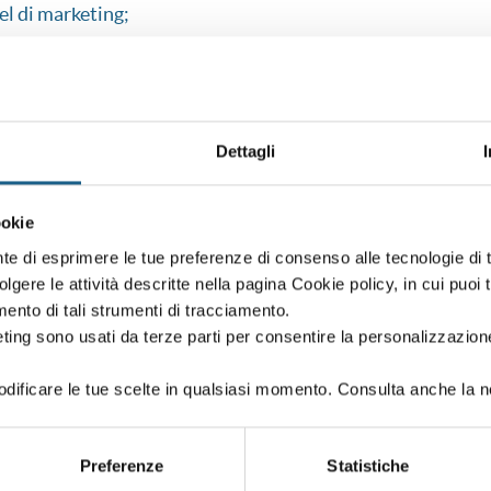
el di marketing;
eneration;
nte: analisi, traffic, transizione, creazione delle liste, offert
ral, analisi KPI.
Dettagli
ookie
nte di esprimere le tue preferenze di consenso alle tecnologie d
volgere le attività descritte nella pagina Cookie policy, in cui puoi 
WEBINAR
amento di tali strumenti di tracciamento.
ting sono usati da terze parti per consentire la personalizzazione
COME FARLO - MODALITA' WEBINAR
ificare le tue scelte in qualsiasi momento. Consulta anche la n
Preferenze
Statistiche