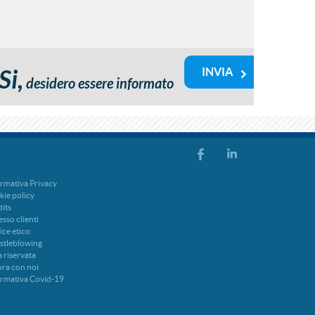
Si,
desidero essere informato
rmativa Privacy
ie policy
its
sso clienti
ce etico
stleblowing
 riservata
ra con noi
ormativa Covid-19