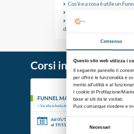
Cos’è e a cosa è utile un Funn
Inbound marketing e Lead G
Le 9 fasi del percorso dell’ute
del valore, lead nurturing, refer
Consenso
Questo sito web utilizza i c
Corsi in partenza
Il seguente pannello ti conse
per offrire le funzionalità e s
merito all'utilità e al funzion
I cookie di Profilazione/Marke
FUNNEL MARKETING: CHE COS’E’ E 
base ai siti da te visitati.
Puoi comunque rivedere e mod
Vai alla scheda del corso
dal 05/11/2026
Selezione
Durata 9 ore
al 19/11/2026
Necessari
del