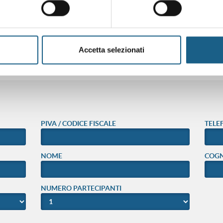
eressa? sei interessato ad altre date o sedi?
Accetta selezionati
o per segnalarti le nuove edizioni dei corsi.
PIVA / CODICE FISCALE
TELE
NOME
COG
NUMERO PARTECIPANTI