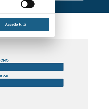
Accetta tutti
FONO
NOME