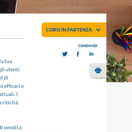
CORSI IN PARTENZA
CONDIVIDI
la tua
li utenti
l di
ù efficaci e
ttuali. I
riticità.
di vendita;