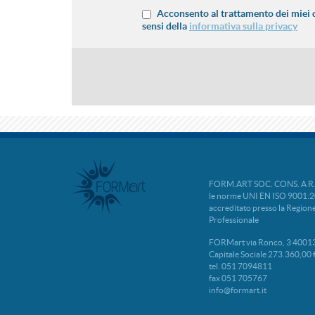
Acconsento al trattamento dei miei d
sensi della
informativa sulla privacy
FORM.ART SOC. CONS. A R.L. 
le norme UNI EN ISO 9001:2
accreditato presso la Regio
Professionale
FORMart via Ronco, 3 40013
Capitale Sociale 273.360,00 
tel. 051 7094811
fax 051 705767
info@formart.it