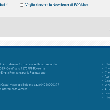
ati ai
Voglio ricevere la Newsletter di FORMart
Info
è un sistema formativo certificato secondo
Cook
015 (Certificato 9175FRMR) e ente
Cred
ne Emilia Romagna per la Formazione
Acce
Codi
 Castel Maggiore Bologna p.iva 04260000379
Whi
€ interamente versato
Area
Lavo
Inf