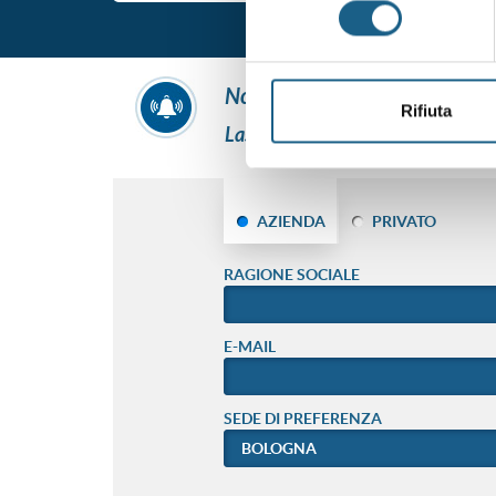
consenso
non hai trovato ciò che ti int
Rifiuta
Lascia i tuoi dati e ti contatterem
AZIENDA
PRIVATO
RAGIONE SOCIALE
E-MAIL
SEDE DI PREFERENZA