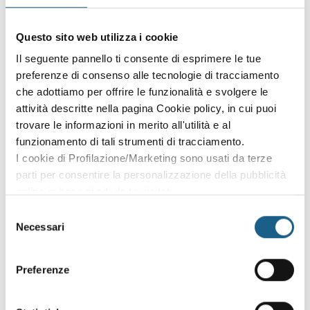
Sei già cliente?
Accedi con le credenziali che hai già creato in fase di
Questo sito web utilizza i cookie
iscrizione:
Il seguente pannello ti consente di esprimere le tue
preferenze di consenso alle tecnologie di tracciamento
AZIENDA
PRIVATO
che adottiamo per offrire le funzionalità e svolgere le
attività descritte nella pagina Cookie policy, in cui puoi
P. IVA
trovare le informazioni in merito all'utilità e al
funzionamento di tali strumenti di tracciamento.
I cookie di Profilazione/Marketing sono usati da terze
PASSWORD
(minimo 8 caratteri)
parti per consentire la personalizzazione della pubblicità
online in base ai siti da te visitati.
Puoi comunque rivedere e modificare le tue scelte in
Selezione
qualsiasi momento. Consulta anche la nostra Privacy
Necessari
del
Policy.
consenso
Oppure prosegui l'iscrizione al corso come
Preferenze
ospite
Puoi proseguire l'iscrizione al corso senza fare login. Scegli