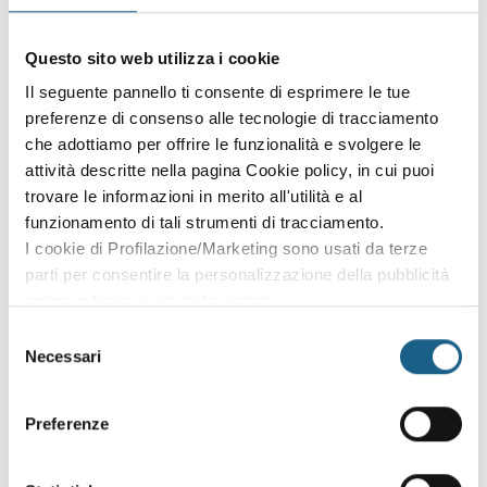
Sei già cliente?
Accedi con le credenziali che hai già creato in fase di
Questo sito web utilizza i cookie
iscrizione:
Il seguente pannello ti consente di esprimere le tue
preferenze di consenso alle tecnologie di tracciamento
AZIENDA
PRIVATO
che adottiamo per offrire le funzionalità e svolgere le
attività descritte nella pagina Cookie policy, in cui puoi
P. IVA
trovare le informazioni in merito all'utilità e al
funzionamento di tali strumenti di tracciamento.
I cookie di Profilazione/Marketing sono usati da terze
PASSWORD
(minimo 8 caratteri)
parti per consentire la personalizzazione della pubblicità
online in base ai siti da te visitati.
Puoi comunque rivedere e modificare le tue scelte in
Selezione
qualsiasi momento. Consulta anche la nostra Privacy
Necessari
del
Policy.
consenso
Oppure prosegui l'iscrizione al corso come
Preferenze
ospite
Puoi proseguire l'iscrizione al corso senza fare login. Scegli