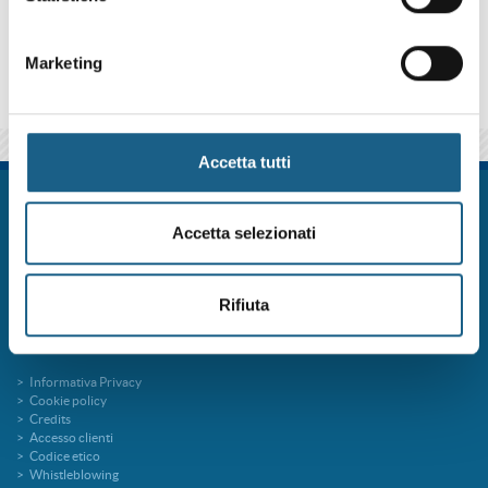
qui sotto se iscriverti al corso come azienda o come privato.
Marketing
Accetta tutti
FORM.ART SOC. CONS. A R.L. è un sistema formativo certificato secondo le
norme UNI EN ISO 9001:2015 (Certificato 9175FRMR) e ente accreditato
Accetta selezionati
presso la Regione Emilia Romagna per la Formazione Professionale
FORMart via Ronco, 3 40013 Castel Maggiore Bologna p.iva 04260000379
Capitale Sociale 273.360,00 € interamente versato
Rifiuta
tel. 051 7094811
fax 051 705767
info@formart.it
Informativa Privacy
Cookie policy
Credits
Accesso clienti
Codice etico
Whistleblowing