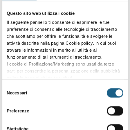
Accedi con le credenziali che hai già creato in fase di
Questo sito web utilizza i cookie
iscrizione:
Il seguente pannello ti consente di esprimere le tue
preferenze di consenso alle tecnologie di tracciamento
AZIENDA
PRIVATO
che adottiamo per offrire le funzionalità e svolgere le
P. IVA
attività descritte nella pagina Cookie policy, in cui puoi
trovare le informazioni in merito all'utilità e al
funzionamento di tali strumenti di tracciamento.
I cookie di Profilazione/Marketing sono usati da terze
PASSWORD
(minimo 8 caratteri)
parti per consentire la personalizzazione della pubblicità
online in base ai siti da te visitati.
Puoi comunque rivedere e modificare le tue scelte in
Selezione
qualsiasi momento. Consulta anche la nostra Privacy
Necessari
del
Policy.
consenso
Oppure prosegui l'iscrizione al corso come
Preferenze
ospite
Puoi proseguire l'iscrizione al corso senza fare login. Scegli
Statistiche