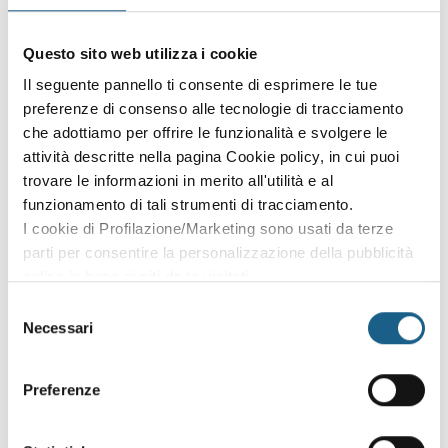
Sei già cliente?
Accedi con le credenziali che hai già creato in fase di
Questo sito web utilizza i cookie
iscrizione:
Il seguente pannello ti consente di esprimere le tue
preferenze di consenso alle tecnologie di tracciamento
AZIENDA
PRIVATO
che adottiamo per offrire le funzionalità e svolgere le
attività descritte nella pagina Cookie policy, in cui puoi
P. IVA
trovare le informazioni in merito all'utilità e al
funzionamento di tali strumenti di tracciamento.
I cookie di Profilazione/Marketing sono usati da terze
PASSWORD
(minimo 8 caratteri)
parti per consentire la personalizzazione della pubblicità
online in base ai siti da te visitati.
Puoi comunque rivedere e modificare le tue scelte in
Selezione
qualsiasi momento. Consulta anche la nostra Privacy
Necessari
del
Policy.
consenso
Oppure prosegui l'iscrizione al corso come
Preferenze
ospite
Puoi proseguire l'iscrizione al corso senza fare login. Scegli