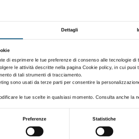
Dettagli
Oppure proseg
ookie
 creato in fase di iscrizione:
Puoi proseguire l'i
nte di esprimere le tue preferenze di consenso alle tecnologie d
se iscriverti al co
volgere le attività descritte nella pagina Cookie policy, in cui puoi 
amento di tali strumenti di tracciamento.
ting sono usati da terze parti per consentire la personalizzazione
ificare le tue scelte in qualsiasi momento. Consulta anche la n
PASSWORD
(minimo 8 caratteri)
Preferenze
Statistiche