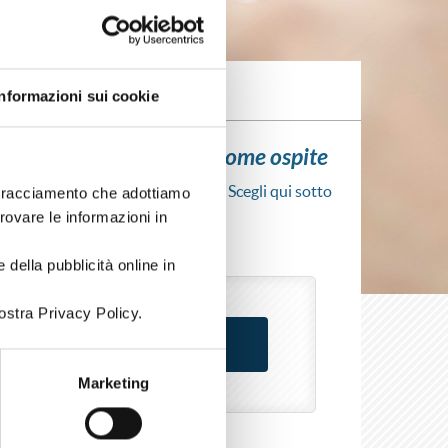
Informazioni sui cookie
ui l'iscrizione al corso come ospite
scrizione al corso senza fare login. Scegli qui sotto
i tracciamento che adottiamo
rso come azienda o come privato.
trovare le informazioni in
 della pubblicità online in
ostra Privacy Policy.
Marketing