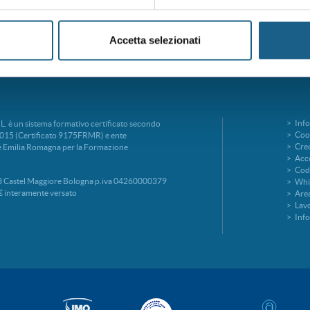
Accetta selezionati
Info
è un sistema formativo certificato secondo
Cook
015 (Certificato 9175FRMR) e ente
Cred
ne Emilia Romagna per la Formazione
Acce
Codi
 Castel Maggiore Bologna p.iva 04260000379
Whi
€ interamente versato
Area
Lavo
Inf