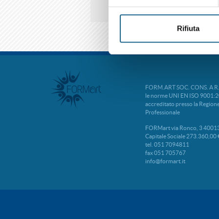
Rifiuta
FORM.ART SOC. CONS. A R.L. 
le norme UNI EN ISO 9001:2
accreditato presso la Regio
Professionale
FORMart via Ronco, 3 40013
Capitale Sociale 273.360,00 
tel. 051 7094811
fax 051 705767
info@formart.it