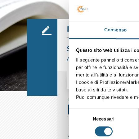
Iscrizione
Consenso
Sei già cliente?
Questo sito web utilizza i c
Accedi con le credenziali che hai già
Il seguente pannello ti conse
per offrire le funzionalità e s
merito all'utilità e al funzion
I cookie di Profilazione/Marke
AZIENDA
PRIVATO
base ai siti da te visitati.
Puoi comunque rivedere e mod
P. IVA
Selezione
Necessari
del
consenso