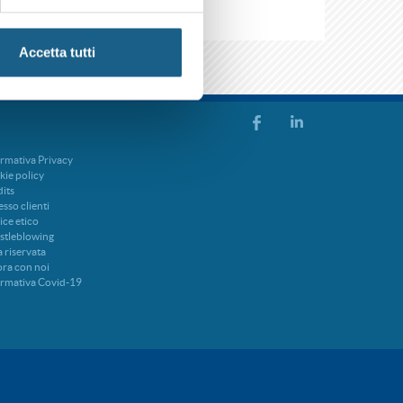
Accetta tutti
rmativa Privacy
ie policy
its
sso clienti
ce etico
stleblowing
 riservata
ra con noi
ormativa Covid-19