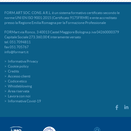
FORM.ART SOC. CONS. A R.L. è un sistema formativo certificato secondo le
norme UNI EN ISO 9001:2015 (Certificato 9175FRMR) e ente accreditato
presso la Regione Emilia Romagna per la Formazione Professionale
FORMart via Ronco, 3 40013 Castel Maggiore Bologna p.iva 04260000379
Capitale Sociale 273.360,00 € interamente versato
tel. 051 7094811
fax 051 705767
info@formart.it
Informativa Privacy
Cookie policy
Credits
Accesso clienti
Codice etico
Whistleblowing
Area riservata
Lavora con noi
Informativa Covid-19