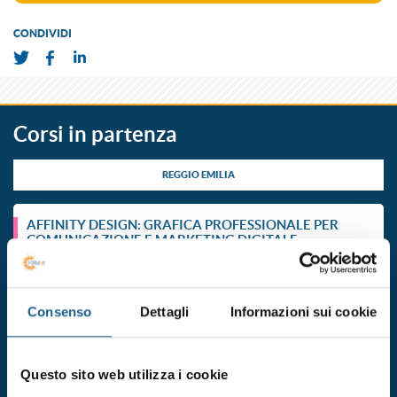
CONDIVIDI
Corsi in partenza
REGGIO EMILIA
AFFINITY DESIGN: GRAFICA PROFESSIONALE PER
COMUNICAZIONE E MARKETING DIGITALE –
MODALITA’ WEBINAR
Vai alla scheda del corso
dal 29/09/2026
Durata 24 ore
Consenso
Dettagli
Informazioni sui cookie
al 23/10/2026
Finanziato
ISCRIVITI
Questo sito web utilizza i cookie