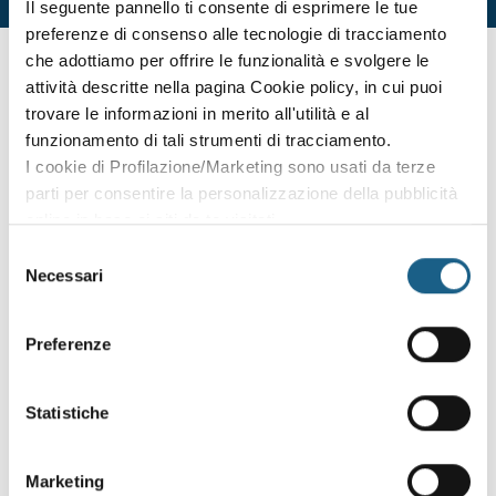
Il seguente pannello ti consente di esprimere le tue
preferenze di consenso alle tecnologie di tracciamento
non hai trovato ciò che ti interessa? sei interessato
che adottiamo per offrire le funzionalità e svolgere le
ad altre date o sedi?
attività descritte nella pagina Cookie policy, in cui puoi
trovare le informazioni in merito all'utilità e al
Lascia i tuoi dati e ti contatteremo per segnalarti le nuove
edizioni dei corsi.
funzionamento di tali strumenti di tracciamento.
I cookie di Profilazione/Marketing sono usati da terze
AZIENDA
PRIVATO
parti per consentire la personalizzazione della pubblicità
online in base ai siti da te visitati.
RAGIONE SOCIALE
Puoi comunque rivedere e modificare le tue scelte in
Selezione
qualsiasi momento. Consulta anche la nostra Privacy
Necessari
del
Policy.
PIVA / CODICE FISCALE
consenso
Preferenze
TELEFONO
Statistiche
E-MAIL
Marketing