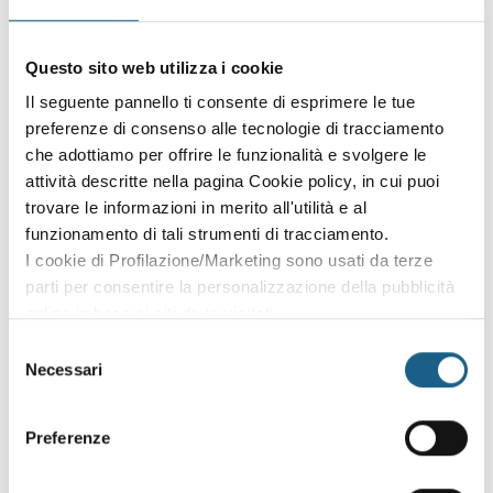
Sei già cliente?
Questo sito web utilizza i cookie
Accedi con le credenziali che hai già creato in fase di
iscrizione:
Il seguente pannello ti consente di esprimere le tue
preferenze di consenso alle tecnologie di tracciamento
AZIENDA
PRIVATO
che adottiamo per offrire le funzionalità e svolgere le
attività descritte nella pagina Cookie policy, in cui puoi
P. IVA
trovare le informazioni in merito all'utilità e al
funzionamento di tali strumenti di tracciamento.
I cookie di Profilazione/Marketing sono usati da terze
PASSWORD
(minimo 8 caratteri)
parti per consentire la personalizzazione della pubblicità
online in base ai siti da te visitati.
Puoi comunque rivedere e modificare le tue scelte in
Selezione
qualsiasi momento. Consulta anche la nostra Privacy
Necessari
del
Policy.
consenso
Oppure prosegui l'iscrizione al corso come
Preferenze
ospite