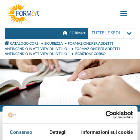
Toggle
navigat
TUTTE LE SEDI
FORMart
CATALOGO CORSI
SICUREZZA
FORMAZIONE PER ADDETTI
ANTINCENDIO IN ATTIVITA' DI LIVELLO 1
FORMAZIONE PER ADDETTI
ANTINCENDIO IN ATTIVITA' DI LIVELLO 1
ISCRIZIONE CORSO
Iscrizione
Consenso
Dettagli
Informazioni sui cookie
Sei già cliente?