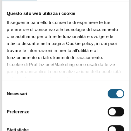
Accedi con le credenziali che hai già creato in fase di
Questo sito web utilizza i cookie
iscrizione:
Il seguente pannello ti consente di esprimere le tue
preferenze di consenso alle tecnologie di tracciamento
AZIENDA
PRIVATO
che adottiamo per offrire le funzionalità e svolgere le
P. IVA
attività descritte nella pagina Cookie policy, in cui puoi
trovare le informazioni in merito all'utilità e al
funzionamento di tali strumenti di tracciamento.
I cookie di Profilazione/Marketing sono usati da terze
PASSWORD
(minimo 8 caratteri)
parti per consentire la personalizzazione della pubblicità
online in base ai siti da te visitati.
Puoi comunque rivedere e modificare le tue scelte in
Selezione
qualsiasi momento. Consulta anche la nostra Privacy
Necessari
del
Policy.
consenso
Oppure prosegui l'iscrizione al corso come
Preferenze
ospite
Puoi proseguire l'iscrizione al corso senza fare login. Scegli
Statistiche