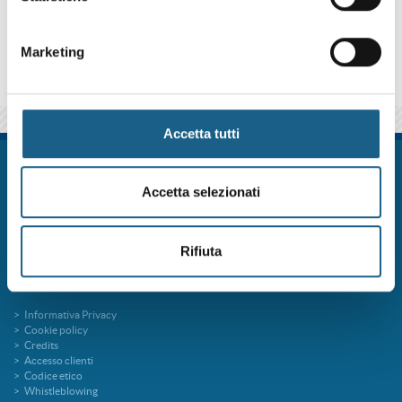
qui sotto se iscriverti al corso come azienda o come privato.
Marketing
Accetta tutti
FORM.ART SOC. CONS. A R.L. è un sistema formativo certificato secondo le
norme UNI EN ISO 9001:2015 (Certificato 9175FRMR) e ente accreditato
Accetta selezionati
presso la Regione Emilia Romagna per la Formazione Professionale
FORMart via Ronco, 3 40013 Castel Maggiore Bologna p.iva 04260000379
Capitale Sociale 273.360,00 € interamente versato
Rifiuta
tel. 051 7094811
fax 051 705767
info@formart.it
Informativa Privacy
Cookie policy
Credits
Accesso clienti
Codice etico
Whistleblowing