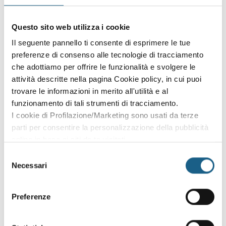
Sei già cliente?
Accedi con le credenziali che hai già creato in fase di
Questo sito web utilizza i cookie
iscrizione:
Il seguente pannello ti consente di esprimere le tue
preferenze di consenso alle tecnologie di tracciamento
AZIENDA
PRIVATO
che adottiamo per offrire le funzionalità e svolgere le
attività descritte nella pagina Cookie policy, in cui puoi
P. IVA
trovare le informazioni in merito all'utilità e al
funzionamento di tali strumenti di tracciamento.
I cookie di Profilazione/Marketing sono usati da terze
PASSWORD
(minimo 8 caratteri)
parti per consentire la personalizzazione della pubblicità
online in base ai siti da te visitati.
Puoi comunque rivedere e modificare le tue scelte in
Selezione
qualsiasi momento. Consulta anche la nostra Privacy
Necessari
del
Policy.
consenso
Oppure prosegui l'iscrizione al corso come
Preferenze
ospite
Puoi proseguire l'iscrizione al corso senza fare login. Scegli