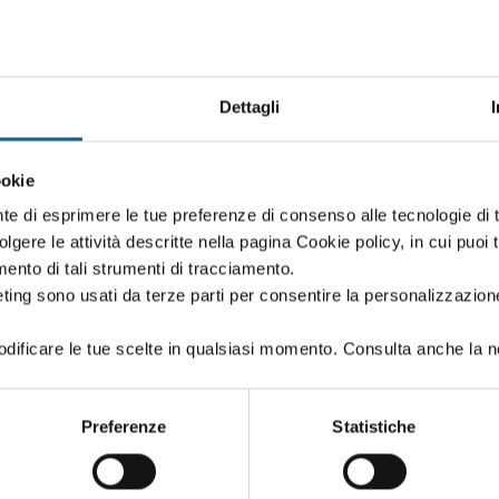
Dettagli
Oppure proseg
ookie
 creato in fase di iscrizione:
Puoi proseguire l'i
nte di esprimere le tue preferenze di consenso alle tecnologie d
se iscriverti al co
volgere le attività descritte nella pagina Cookie policy, in cui puoi 
amento di tali strumenti di tracciamento.
ting sono usati da terze parti per consentire la personalizzazione
ificare le tue scelte in qualsiasi momento. Consulta anche la n
PASSWORD
(minimo 8 caratteri)
Preferenze
Statistiche