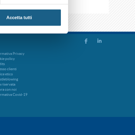
Accetta tutti
rmativa Privacy
ie policy
its
sso clienti
ce etico
stleblowing
 riservata
ra con noi
ormativa Covid-19