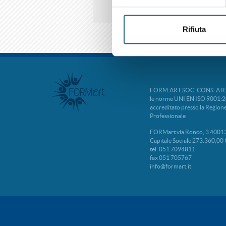
Rifiuta
FORM.ART SOC. CONS. A R.L. 
le norme UNI EN ISO 9001:2
accreditato presso la Regio
Professionale
FORMart via Ronco, 3 40013
Capitale Sociale 273.360,00 
tel. 051 7094811
fax 051 705767
info@formart.it