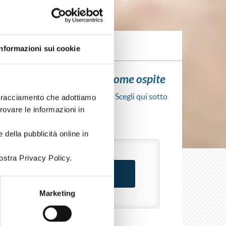
Informazioni sui cookie
ui l'iscrizione al corso come ospite
scrizione al corso senza fare login. Scegli qui sotto
i tracciamento che adottiamo
rso come azienda o come privato.
trovare le informazioni in
 della pubblicità online in
ostra Privacy Policy.
Marketing