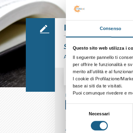
Iscrizione
Consenso
Sei già cliente?
Questo sito web utilizza i c
Accedi con le credenziali che hai già
Il seguente pannello ti conse
per offrire le funzionalità e s
merito all'utilità e al funzion
I cookie di Profilazione/Marke
AZIENDA
PRIVATO
base ai siti da te visitati.
Puoi comunque rivedere e mod
P. IVA
Selezione
Necessari
del
consenso