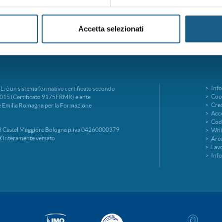
Accetta selezionati
Info
è un sistema formativo certificato secondo
Cook
015 (Certificato 9175FRMR) e ente
Cred
ne Emilia Romagna per la Formazione
Acce
Codi
 Castel Maggiore Bologna p.iva 04260000379
Whi
€ interamente versato
Area
Lavo
Inf