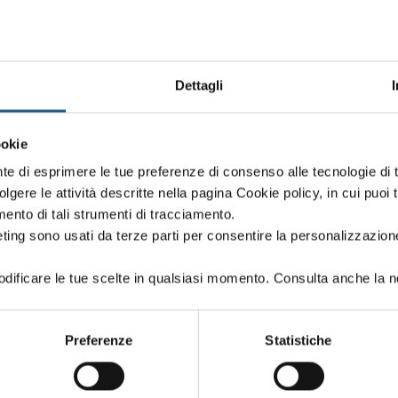
Dettagli
Oppure proseg
ookie
 creato in fase di iscrizione:
Puoi proseguire l'i
nte di esprimere le tue preferenze di consenso alle tecnologie d
se iscriverti al co
volgere le attività descritte nella pagina Cookie policy, in cui puoi 
amento di tali strumenti di tracciamento.
ting sono usati da terze parti per consentire la personalizzazione
ificare le tue scelte in qualsiasi momento. Consulta anche la n
PASSWORD
(minimo 8 caratteri)
Preferenze
Statistiche