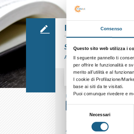
Iscrizione
Consenso
Sei già cliente?
Questo sito web utilizza i c
Accedi con le credenziali che hai già
Il seguente pannello ti conse
per offrire le funzionalità e s
merito all'utilità e al funzion
I cookie di Profilazione/Marke
AZIENDA
PRIVATO
base ai siti da te visitati.
Puoi comunque rivedere e mod
P. IVA
Selezione
Necessari
del
consenso