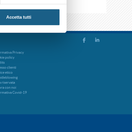
Accetta tutti
rmativa Privacy
ie policy
its
sso clienti
ce etico
stleblowing
 riservata
ra con noi
ormativa Covid-19