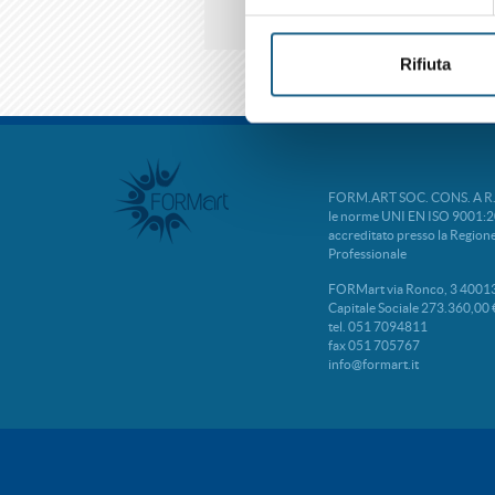
Rifiuta
FORM.ART SOC. CONS. A R.L. 
le norme UNI EN ISO 9001:2
accreditato presso la Regio
Professionale
FORMart via Ronco, 3 40013
Capitale Sociale 273.360,00 
tel. 051 7094811
fax 051 705767
info@formart.it