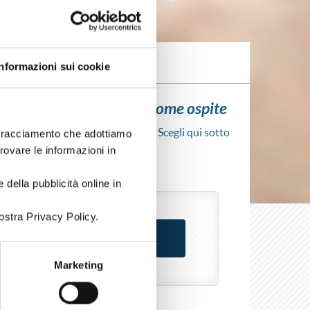
Informazioni sui cookie
ui l'iscrizione al corso come ospite
scrizione al corso senza fare login. Scegli qui sotto
i tracciamento che adottiamo
rso come azienda o come privato.
trovare le informazioni in
 della pubblicità online in
ostra Privacy Policy.
Marketing