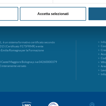
Accetta selezionati
Info
è un sistema formativo certificato secondo
Cook
015 (Certificato 9175FRMR) e ente
Cred
ne Emilia Romagna per la Formazione
Acce
Codi
 Castel Maggiore Bologna p.iva 04260000379
Whi
€ interamente versato
Area
Lavo
Inf