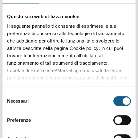
Sei già cliente?
Accedi con le credenziali che hai già creato in fase di
Questo sito web utilizza i cookie
iscrizione:
Il seguente pannello ti consente di esprimere le tue
preferenze di consenso alle tecnologie di tracciamento
AZIENDA
PRIVATO
che adottiamo per offrire le funzionalità e svolgere le
attività descritte nella pagina Cookie policy, in cui puoi
P. IVA
trovare le informazioni in merito all'utilità e al
funzionamento di tali strumenti di tracciamento.
I cookie di Profilazione/Marketing sono usati da terze
PASSWORD
(minimo 8 caratteri)
parti per consentire la personalizzazione della pubblicità
online in base ai siti da te visitati.
Puoi comunque rivedere e modificare le tue scelte in
Selezione
qualsiasi momento. Consulta anche la nostra Privacy
Necessari
del
Policy.
consenso
Oppure prosegui l'iscrizione al corso come
Preferenze
ospite
Puoi proseguire l'iscrizione al corso senza fare login. Scegli