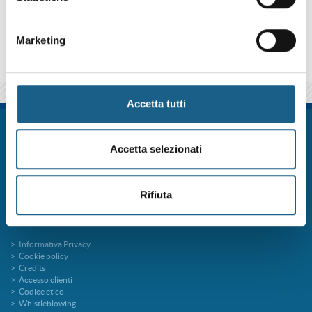
qui sotto se iscriverti al corso come azienda o come privato.
Marketing
Accetta tutti
FORM.ART SOC. CONS. A R.L. è un sistema formativo certificato secondo le
norme UNI EN ISO 9001:2015 (Certificato 9175FRMR) e ente accreditato
Accetta selezionati
presso la Regione Emilia Romagna per la Formazione Professionale
FORMart via Ronco, 3 40013 Castel Maggiore Bologna p.iva 04260000379
Capitale Sociale 273.360,00 € interamente versato
Rifiuta
tel. 051 7094811
fax 051 705767
info@formart.it
Informativa Privacy
Cookie policy
Credits
Accesso clienti
Codice etico
Whistleblowing