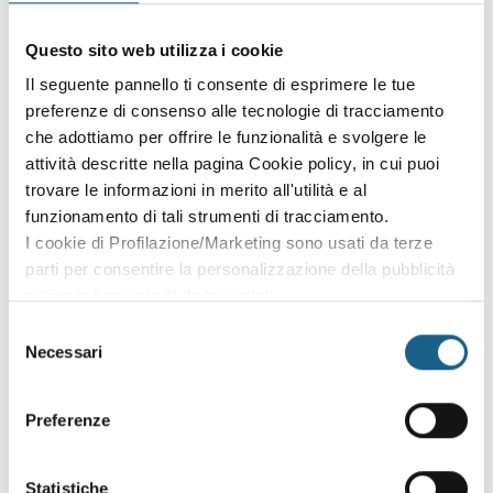
Accedi con le credenziali che hai già creato in fase di
Questo sito web utilizza i cookie
iscrizione:
Il seguente pannello ti consente di esprimere le tue
preferenze di consenso alle tecnologie di tracciamento
AZIENDA
PRIVATO
che adottiamo per offrire le funzionalità e svolgere le
P. IVA
attività descritte nella pagina Cookie policy, in cui puoi
trovare le informazioni in merito all'utilità e al
funzionamento di tali strumenti di tracciamento.
I cookie di Profilazione/Marketing sono usati da terze
PASSWORD
(minimo 8 caratteri)
parti per consentire la personalizzazione della pubblicità
online in base ai siti da te visitati.
Puoi comunque rivedere e modificare le tue scelte in
Selezione
qualsiasi momento. Consulta anche la nostra Privacy
Necessari
del
Policy.
consenso
Oppure prosegui l'iscrizione al corso come
Preferenze
ospite
Puoi proseguire l'iscrizione al corso senza fare login. Scegli
Statistiche