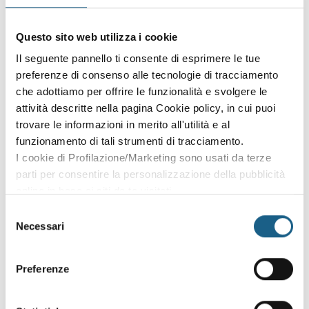
Sei già cliente?
Accedi con le credenziali che hai già creato in fase di
Questo sito web utilizza i cookie
iscrizione:
Il seguente pannello ti consente di esprimere le tue
preferenze di consenso alle tecnologie di tracciamento
AZIENDA
PRIVATO
che adottiamo per offrire le funzionalità e svolgere le
attività descritte nella pagina Cookie policy, in cui puoi
P. IVA
trovare le informazioni in merito all'utilità e al
funzionamento di tali strumenti di tracciamento.
I cookie di Profilazione/Marketing sono usati da terze
PASSWORD
(minimo 8 caratteri)
parti per consentire la personalizzazione della pubblicità
online in base ai siti da te visitati.
Puoi comunque rivedere e modificare le tue scelte in
Selezione
qualsiasi momento. Consulta anche la nostra Privacy
Necessari
del
Policy.
consenso
Oppure prosegui l'iscrizione al corso come
Preferenze
ospite
Puoi proseguire l'iscrizione al corso senza fare login. Scegli