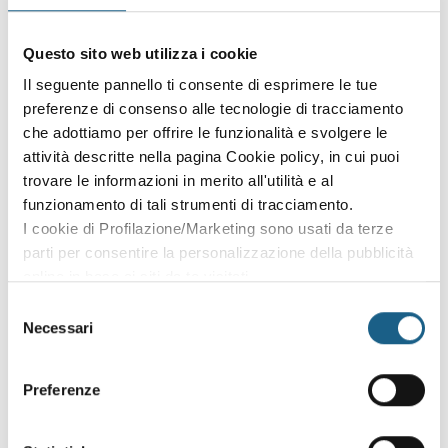
Sei già cliente?
Accedi con le credenziali che hai già creato in fase di
Questo sito web utilizza i cookie
iscrizione:
Il seguente pannello ti consente di esprimere le tue
preferenze di consenso alle tecnologie di tracciamento
AZIENDA
PRIVATO
che adottiamo per offrire le funzionalità e svolgere le
attività descritte nella pagina Cookie policy, in cui puoi
P. IVA
trovare le informazioni in merito all'utilità e al
funzionamento di tali strumenti di tracciamento.
I cookie di Profilazione/Marketing sono usati da terze
PASSWORD
(minimo 8 caratteri)
parti per consentire la personalizzazione della pubblicità
online in base ai siti da te visitati.
Puoi comunque rivedere e modificare le tue scelte in
Selezione
qualsiasi momento. Consulta anche la nostra Privacy
Necessari
del
Policy.
consenso
Oppure prosegui l'iscrizione al corso come
Preferenze
ospite
Puoi proseguire l'iscrizione al corso senza fare login. Scegli