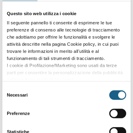
Accedi con le credenziali che hai già creato in fase di
Questo sito web utilizza i cookie
iscrizione:
Il seguente pannello ti consente di esprimere le tue
preferenze di consenso alle tecnologie di tracciamento
AZIENDA
PRIVATO
che adottiamo per offrire le funzionalità e svolgere le
P. IVA
attività descritte nella pagina Cookie policy, in cui puoi
trovare le informazioni in merito all'utilità e al
funzionamento di tali strumenti di tracciamento.
I cookie di Profilazione/Marketing sono usati da terze
PASSWORD
(minimo 8 caratteri)
parti per consentire la personalizzazione della pubblicità
online in base ai siti da te visitati.
Puoi comunque rivedere e modificare le tue scelte in
Selezione
qualsiasi momento. Consulta anche la nostra Privacy
Necessari
del
Policy.
consenso
Oppure prosegui l'iscrizione al corso come
Preferenze
ospite
Puoi proseguire l'iscrizione al corso senza fare login. Scegli
Statistiche