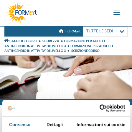
Toggle
navigat
TUTTE LE SEDI
FORMart
CATALOGO CORSI
SICUREZZA
FORMAZIONE PER ADDETTI
ANTINCENDIO IN ATTIVITA' DI LIVELLO 3
FORMAZIONE PER ADDETTI
ANTINCENDIO IN ATTIVITA' DI LIVELLO 3
ISCRIZIONE CORSO
Iscrizione
Consenso
Dettagli
Informazioni sui cookie
Sei già cliente?