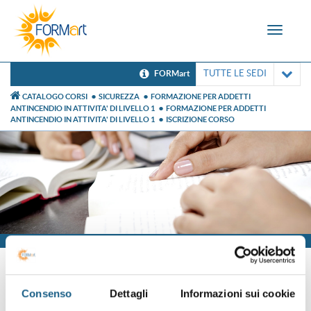
Toggle
navigat
TUTTE LE SEDI
FORMart
CATALOGO CORSI
SICUREZZA
FORMAZIONE PER ADDETTI
ANTINCENDIO IN ATTIVITA' DI LIVELLO 1
FORMAZIONE PER ADDETTI
ANTINCENDIO IN ATTIVITA' DI LIVELLO 1
ISCRIZIONE CORSO
Iscrizione
Consenso
Dettagli
Informazioni sui cookie
Sei già cliente?