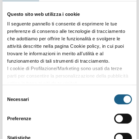
Accedi con le credenziali che hai già creato in fase di
Questo sito web utilizza i cookie
iscrizione:
Il seguente pannello ti consente di esprimere le tue
preferenze di consenso alle tecnologie di tracciamento
AZIENDA
PRIVATO
che adottiamo per offrire le funzionalità e svolgere le
P. IVA
attività descritte nella pagina Cookie policy, in cui puoi
trovare le informazioni in merito all'utilità e al
funzionamento di tali strumenti di tracciamento.
I cookie di Profilazione/Marketing sono usati da terze
PASSWORD
(minimo 8 caratteri)
parti per consentire la personalizzazione della pubblicità
online in base ai siti da te visitati.
Puoi comunque rivedere e modificare le tue scelte in
Selezione
qualsiasi momento. Consulta anche la nostra Privacy
Necessari
del
Policy.
consenso
Oppure prosegui l'iscrizione al corso come
Preferenze
ospite
Puoi proseguire l'iscrizione al corso senza fare login. Scegli
Statistiche