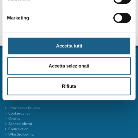
qui sotto se iscriverti al corso come azienda o come privato.
Marketing
Accetta tutti
FORM.ART SOC. CONS. A R.L. è un sistema formativo certificato secondo le
norme UNI EN ISO 9001:2015 (Certificato 9175FRMR) e ente accreditato
Accetta selezionati
presso la Regione Emilia Romagna per la Formazione Professionale
FORMart via Ronco, 3 40013 Castel Maggiore Bologna p.iva 04260000379
Capitale Sociale 273.360,00 € interamente versato
Rifiuta
tel. 051 7094811
fax 051 705767
info@formart.it
Informativa Privacy
Cookie policy
Credits
Accesso clienti
Codice etico
Whistleblowing