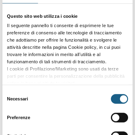
Sei già cliente?
Accedi con le credenziali che hai già creato in fase di
Questo sito web utilizza i cookie
iscrizione:
Il seguente pannello ti consente di esprimere le tue
preferenze di consenso alle tecnologie di tracciamento
AZIENDA
PRIVATO
che adottiamo per offrire le funzionalità e svolgere le
attività descritte nella pagina Cookie policy, in cui puoi
P. IVA
trovare le informazioni in merito all'utilità e al
funzionamento di tali strumenti di tracciamento.
I cookie di Profilazione/Marketing sono usati da terze
PASSWORD
(minimo 8 caratteri)
parti per consentire la personalizzazione della pubblicità
online in base ai siti da te visitati.
Puoi comunque rivedere e modificare le tue scelte in
Selezione
qualsiasi momento. Consulta anche la nostra Privacy
Necessari
del
Policy.
consenso
Oppure prosegui l'iscrizione al corso come
Preferenze
ospite
Puoi proseguire l'iscrizione al corso senza fare login. Scegli