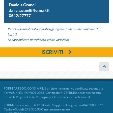
Daniela Grandi
daniela.grandi@formart.it
0542/27777
Il corso sarà realizzato solo al raggiungimento del numero minimo di
iscritti.
Le date indicate potrebbero subire variazioni.
ISCRIVITI
FORM.ART SOC. CONS. A R.L. è un sistema formativo certificato secondo le
norme UNI EN ISO 9001:2015 (Certificato 9175FRMR) e ente accreditato
presso la Regione Emilia Romagna per la Formazione Professionale
FORMart via Ronco, 3 40013 Castel Maggiore Bologna p.iva 04260000379
Capitale Sociale 273.360,00 € interamente versato