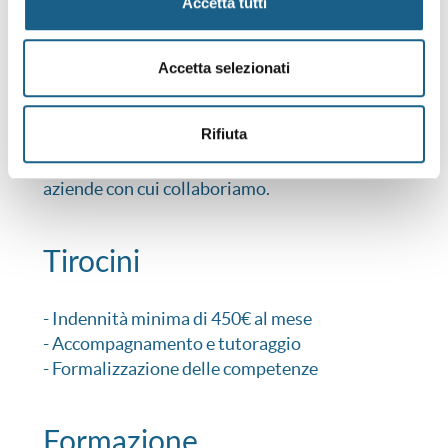
Accetta tutti
CV, affrontare il colloquio e iniziare una
carriera.
Accetta selezionati
Incontro domanda-offerta
Rifiuta
Se lo vorrai potremo inviare il tuo CV alle
aziende con cui collaboriamo.
Tirocini
- Indennità minima di 450€ al mese
- Accompagnamento e tutoraggio
- Formalizzazione delle competenze
Formazione