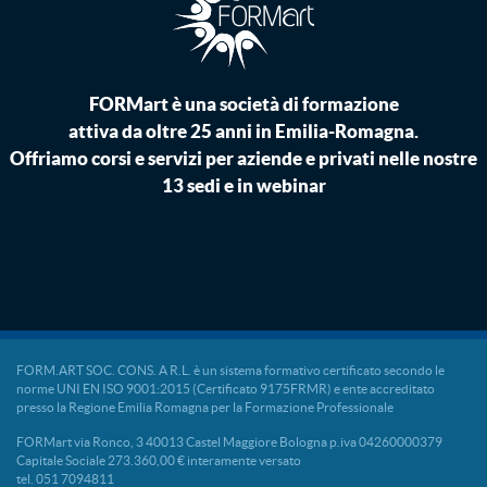
FORMart è una società di formazione
attiva da oltre 25 anni in Emilia-Romagna.
Offriamo corsi e servizi per aziende e privati nelle nostre
13 sedi e in webinar
FORM.ART SOC. CONS. A R.L. è un sistema formativo certificato secondo le
norme UNI EN ISO 9001:2015 (Certificato 9175FRMR) e ente accreditato
presso la Regione Emilia Romagna per la Formazione Professionale
FORMart via Ronco, 3 40013 Castel Maggiore Bologna p.iva 04260000379
Capitale Sociale 273.360,00 € interamente versato
tel. 051 7094811