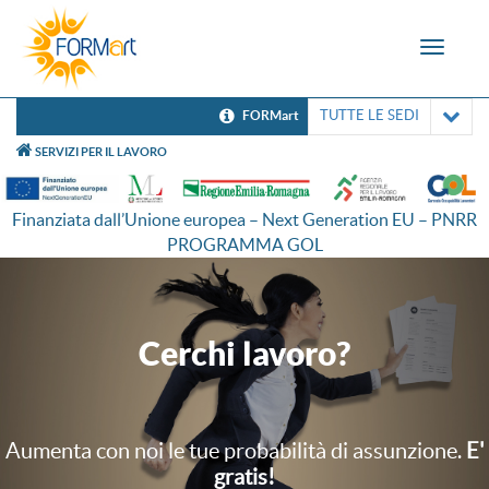
Toggle
navigat
TUTTE LE SEDI
FORMart
SERVIZI PER IL LAVORO
Finanziata dall’Unione europea – Next Generation EU – PNRR
PROGRAMMA GOL
Cerchi lavoro?
Aumenta con noi le tue probabilità di assunzione.
E'
gratis!