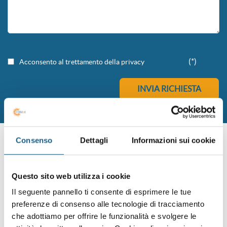
(*)
Acconsento al trettamento della privacy
UN PERCORSO PIENO DI
Consenso
Dettagli
Informazioni sui cookie
OPPORTUNITÀ
Questo sito web utilizza i cookie
Vuoi affrontare il tuo prossimo colloquio con maggiore
Il seguente pannello ti consente di esprimere le tue
concentrazione e determinazione?
preferenze di consenso alle tecnologie di tracciamento
Desideri ridisegnare il tuo curriculum o confrontarti per
che adottiamo per offrire le funzionalità e svolgere le
mettere a fuoco i tuoi punti di forza?