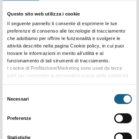
Questo sito web utilizza i cookie
DIGITAL MEDIA DESIGNER -
Il seguente pannello ti consente di esprimere le tue
preferenze di consenso alle tecnologie di tracciamento
TECNICO ESPERTO IN
che adottiamo per offrire le funzionalità e svolgere le
APPLICAZIONI MULTIMEDIALI
attività descritte nella pagina Cookie policy, in cui puoi
PARMA
trovare le informazioni in merito all'utilità e al
funzionamento di tali strumenti di tracciamento.
Operazione Rif.PA 2025-23590/RER approvata con DGR
I cookie di Profilazione/Marketing sono usati da terze
486/2025 in data 07/04/2025 realizzata grazie ai Fondi
parti per consentire la personalizzazione della pubblicità
Europei della Regione Emilia-Romagna. Canale di
online in base ai siti da te visitati.
finanziamento FSE+ 2. Istruzione e formazione
Puoi comunque rivedere e modificare le tue scelte in
Selezione
qualsiasi momento. Consulta anche la nostra Privacy
Necessari
del
Accertamento requisiti sostanziali
Policy.
consenso
ESITI ACCERTAMENTO REQUISITI SOSTANZIALI
Preferenze
Selezione
Statistiche