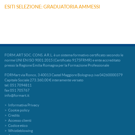
ESITI SELEZIONE: GRADUATORIA AMMESSI
FORM.ART SOC. CONS. A R.L. è un sistema formativo certificato secondo le
norme UNI EN ISO 9001:2015 (Certificato 9175FRMR) e ente accreditato
presso la Regione Emilia Romagna per la Formazione Professionale
FORMart via Ronco, 3 40013 Castel Maggiore Bologna p.iva 04260000379
Capitale Sociale 273.360,00 € interamente versato
tel. 051 7094811
fax 051 705767
info@formart.it
Informativa Privacy
Cookie policy
Credits
Accesso clienti
Codice etico
Whistleblowing