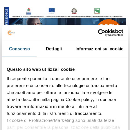
Consenso
Dettagli
Informazioni sui cookie
Questo sito web utilizza i cookie
Il seguente pannello ti consente di esprimere le tue
preferenze di consenso alle tecnologie di tracciamento
Compila il modulo e iscriviti all'Open
che adottiamo per offrire le funzionalità e svolgere le
attività descritte nella pagina Cookie policy, in cui puoi
day gratuito
trovare le informazioni in merito all'utilità e al
funzionamento di tali strumenti di tracciamento.
Riceverai subito una mail con la conferma dell'iscrizione con
il
I cookie di Profilazione/Marketing sono usati da terze
link per accedere al webinar.
parti per consentire la personalizzazione della pubblicità