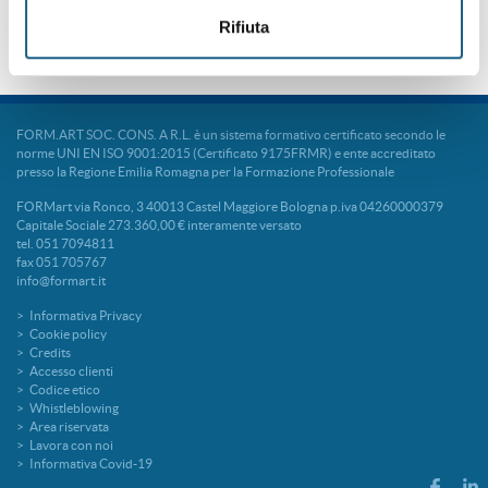
specializzato nell'industria 4.0 e 5.0
.
Rifiuta
FORM.ART SOC. CONS. A R.L. è un sistema formativo certificato secondo le
norme UNI EN ISO 9001:2015 (Certificato 9175FRMR) e ente accreditato
presso la Regione Emilia Romagna per la Formazione Professionale
FORMart via Ronco, 3 40013 Castel Maggiore Bologna p.iva 04260000379
Capitale Sociale 273.360,00 € interamente versato
tel. 051 7094811
fax 051 705767
info@formart.it
Informativa Privacy
Cookie policy
Credits
Accesso clienti
Codice etico
Whistleblowing
Area riservata
Lavora con noi
Informativa Covid-19