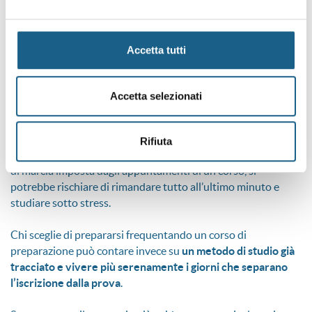
Il pericolo maggiore è di arrivare in ritardo rispetto alle
opportunità che saranno colte, potenzialmente, da migliaia di
nuove guide turistiche in tutta Italia. Nella corsa alla
Accetta tutti
preparazione, occorre considerare inoltre la mole e la
dispersività di ciascun argomento.
Accetta selezionati
Nell’ansia da prestazione, si rischia di non riuscire a
organizzare un programma di studio equilibrato e di perdere
troppo tempo su argomenti che si potrebbero rivelare inutili.
Rifiuta
Oppure, presi dai mille impegni quotidiani, senza una tabella
di marcia imposta dagli appuntamenti di un corso, si
potrebbe rischiare di rimandare tutto all’ultimo minuto e
studiare sotto stress.
Chi sceglie di prepararsi frequentando un corso di
preparazione può contare invece su
un metodo di studio già
tracciato e vivere più serenamente i giorni che separano
l’iscrizione dalla prova
.