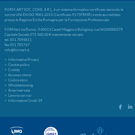
FORM.ART SOC. CONS. A R.L. è un sistema formativo certificato secondo le
norme UNI EN ISO 9001:2015 (Certificato 9175FRMR) e ente accreditato
presso la Regione Emilia Romagna per la Formazione Professionale
FORMart via Ronco, 3 40013 Castel Maggiore Bologna p.iva 04260000379
Capitale Sociale 273.360,00 € interamente versato
tel. 051 7094811
fax 051 705767
info@formart.it
Informativa Privacy
Cookie policy
Credits
Accesso clienti
Codice etico
Whistleblowing
Area riservata
Lavora con noi
Informativa Covid-19