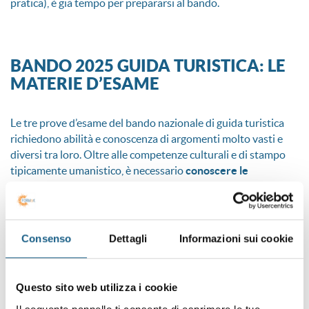
pratica), è già tempo per prepararsi al bando.
BANDO 2025 GUIDA TURISTICA: LE
MATERIE D’ESAME
Le tre prove d’esame del bando nazionale di guida turistica
richiedono abilità e conoscenza di argomenti molto vasti e
diversi tra loro. Oltre alle competenze culturali e di stampo
tipicamente umanistico, è necessario
conoscere le
normative e le pratiche corrette
che regolano le professioni
turistiche.
Per affrontare con successo l’esame servirà dunque
Consenso
Dettagli
Informazioni sui cookie
possedere una buona preparazione in:
storia dell’arte
Questo sito web utilizza i cookie
geografia